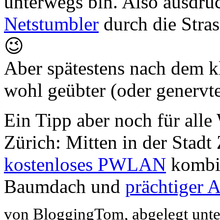
unterwegs bin. Also ausdru
Netstumbler
durch die Stra
😉
Aber spätestens nach dem kl
wohl geübter (oder genervt
Ein Tipp aber noch für all
Zürich: Mitten in der Stadt
kostenloses PWLAN
kombin
Baumdach und
prächtiger A
von BloggingTom, abgelegt unt