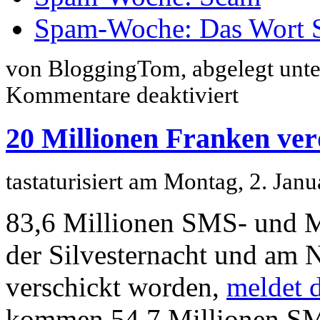
Spam-Woche: Das Wort
von BloggingTom, abgelegt unt
für
Kommentare deaktiviert
Spam-
Woche:
Das
20 Millionen Franken ver
Spam-
Problem
tastaturisiert am Montag, 2. Ja
83,6 Millionen SMS- und M
der Silvesternacht und am 
verschickt worden,
meldet 
kommen 54,7 Millionen S