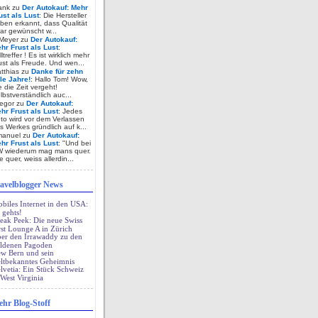
ank zu
Der Autokauf: Mehr
ust als Lust
: Die Hersteller
ben erkannt, dass Qualität
ar gewünscht w...
Meyer zu
Der Autokauf:
hr Frust als Lust
:
lltreffer ! Es ist wirklich mehr
ust als Freude. Und wen...
tthias zu
Danke für zehn
lle Jahre!
: Hallo Tom! Wow,
e die Zeit vergeht!
lbstverständlich auc...
egor zu
Der Autokauf:
hr Frust als Lust
: Jedes
to wird vor dem Verlassen
s Werkes gründlich auf k...
anuel zu
Der Autokauf:
hr Frust als Lust
: "Und bei
 wiederum mag mans quer.
e quer, weiss allerdin...
avelblogger News
biles Internet in den USA:
 gehts!
eak Peek: Die neue Swiss
rst Lounge A in Zürich
er den Irrawaddy zu den
ldenen Pagoden
w Bern und sein
ltbekanntes Geheimnis
lvetia: Ein Stück Schweiz
 West Virginia
hr Blog-Stoff