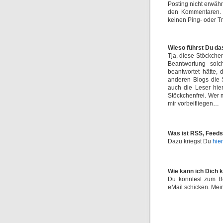
Posting nicht erwäh
den Kommentaren. 
keinen Ping- oder Tr
Wieso führst Du da
Tja, diese Stöckche
Beantwortung solc
beantwortet hätte,
anderen Blogs die 
auch die Leser hie
Stöckchenfrei. Wer m
mir vorbeifliegen…
Was ist RSS, Feeds
Dazu kriegst Du
hier
Wie kann ich Dich 
Du könntest zum B
eMail schicken. Mein