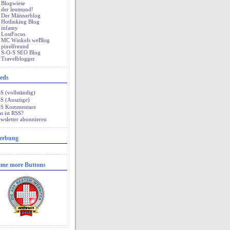
Blogwiese
der leumund!
Der Männerblog
Hotlinking Blog
infamy
LostFocus
MC Winkels weBlog
pixelfreund
S-O-S SEO Blog
Travelblogger
eds
 (vollständig)
S (Auszüge)
S Kommentare
s ist RSS?
wsletter abonnieren
erbung
me more Buttons