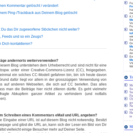
Fr
nen Kommentar gelöscht / verändert
Fr
ha
nem Ping-/Trackback aus Deinem Blog gelöscht
zw
K.
Me
Vo
Fr
t Du das Dir zugeworfene Stöckchen nicht weiter?
Ma
to
, Feeds und so ein Zeugs?
wi
Se
h Dich kontaktieren?
Gr
Me
Au
de
Em
Me
träge andernorts weiterverwenden?
VW
 diesem Blog unterstehen dem Urheberrecht und sind nicht für eine
Wi
bspw. unter einer Creative-Commons-Lizenz (CC), freigegeben.
einmal ein solches CC-Modell gefahren bin, bin ich heute davon
Tr
und dafür liegt vor allem in der grosszügigen Verwendung von
ogs auf anderen Webseiten, die sich auf CC beriefen. Das alles
Mo
ass man die Beiträge hier nicht zitieren dürfte. Es geht vielmehr
So
Sn
ragte Abkupfern ganzer Artikel zu verhindern (und notfalls
Fi
gen).
Üb
go
Ne
we
He
im Schreiben eines Kommentars eMail und URL angeben?
in
e Eingabe einer URL ist auf diesem Blog nicht notwendig. Besitzt
page und gibst die URL an, kann sich der Leser ein Bild von Dir
Me
st vielleicht einige Besucher mehr auf Deiner Seite.