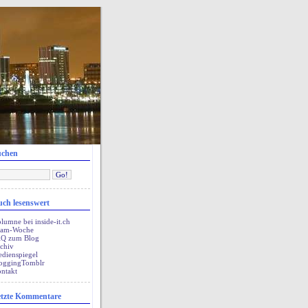
uchen
ch lesenswert
lumne bei inside-it.ch
pam-Woche
Q zum Blog
chiv
dienspiegel
oggingTomblr
ntakt
tzte Kommentare