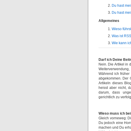
Du hast mei
Du hast mei
Allgemeines
Wieso führs
Was ist RSS
Wie kann ic
Darf ich Deine Bei
Nein. Die Artikel in
Weiterverwendung, 
Während ich früher 
abgekommen. Der Gr
Artikeln dieses Bl
heisst aber nicht, d
darum, dass ungef
gerichtlich zu verfol
Wieso muss ich be
Gleich vorneweg: Di
Du jedoch eine Home
machen und Du erhält