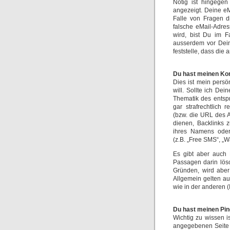
Nötig ist hingegen
angezeigt. Deine eM
Falle von Fragen di
falsche eMail-Adre
wird, bist Du im Fa
ausserdem vor Dei
feststelle, dass die
Du hast meinen Kom
Dies ist mein persö
will. Sollte ich De
Thematik des entsp
gar strafrechtlich
(bzw. die URL des A
dienen, Backlinks z
ihres Namens oder
(z.B. „Free SMS“, „W
Es gibt aber auch 
Passagen darin lös
Gründen, wird abe
Allgemein gelten a
wie in der anderen 
Du hast meinen Pin
Wichtig zu wissen i
angegebenen Seite 