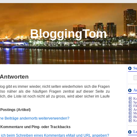
BloggingTom
Die täglichen Abenteuer im Cyberspace…
S
 Antworten
og gibt es immer wieder, nicht selten wiederholen sich die Fragen
Au
also näher als die häufigen Fragen zentral auf dieser Seite zu
ch, die Liste ist noch nicht all zu gross, wird aber sicher im Laufe
Ko
S
FA
ostings (Artikel)
Ar
Me
Bl
ine Beiträge andernorts weiterverwenden?
Ko
Kommentare und Ping- oder Trackbacks
Le
 ich beim Schreiben eines Kommentars eMail und URL angeben?