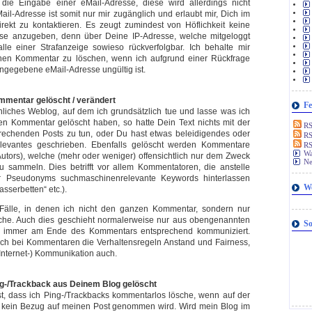
 die Eingabe einer eMail-Adresse, diese wird allerdings nicht
ail-Adresse ist somit nur mir zugänglich und erlaubt mir, Dich im
rekt zu kontaktieren. Es zeugt zumindest von Höflichkeit keine
sse anzugeben, denn über Deine IP-Adresse, welche mitgeloggt
lle einer Strafanzeige sowieso rückverfolgbar. Ich behalte mir
nen Kommentar zu löschen, wenn ich aufgrund einer Rückfrage
 angegebene eMail-Adresse ungültig ist.
mentar gelöscht / verändert
Fe
nliches Weblog, auf dem ich grundsätzlich tue und lasse was ich
inen Kommentar gelöscht haben, so hatte Dein Text nichts mit der
RSS
rechenden Posts zu tun, oder Du hast etwas beleidigendes oder
RS
 relevantes geschrieben. Ebenfalls gelöscht werden Kommentare
RS
Wa
utors), welche (mehr oder weniger) offensichtlich nur dem Zweck
Ne
u sammeln. Dies betrifft vor allem Kommentatoren, die anstelle
 Pseudonyms suchmaschinenrelevante Keywords hinterlassen
W
asserbetten“ etc.).
Fälle, in denen ich nicht den ganzen Kommentar, sondern nur
che. Auch dies geschieht normalerweise nur aus obengenannten
So
r immer am Ende des Kommentars entsprechend kommuniziert.
uch bei Kommentaren die Verhaltensregeln Anstand und Fairness,
(Internet-) Kommunikation auch.
g-/Trackback aus Deinem Blog gelöscht
st, dass ich Ping-/Trackbacks kommentarlos lösche, wenn auf der
kein Bezug auf meinen Post genommen wird. Wird mein Blog im