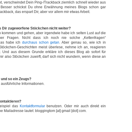
nt, verschwindet Dein Ping-/Trackback ziemlich schnell wieder aus
Besser schickst Du ohne Erwähnung meines Blogs schon gar
ackback, das erspart Dir, aber vor allem mir etwas Arbeit.
s Dir zugeworfene Stöckchen nicht weiter?
n kommen und gehen, aber irgendwie habe ich selten Lust auf die
her Fragen. Nicht dass ich noch nie solche „Kettenfragen“
 das habe ich
durchaus
schon
getan
. Aber genau so, wie ich in
Stöckchen-Geschichten meist überlese, nehme ich an, reagieren
r. Und aus diesem Grunde erkläre ich dieses Blog ab sofort für
ir also Stöckchen zuwirft, darf sich nicht wundern, wenn diese an
 und so ein Zeugs?
ausführliche Informationen.
kontaktieren?
eispiel das
Kontaktformular
benutzen. Oder mir auch direkt ein
e Mailadresse lautet: bloggingtom [at] gmail [dot] com.