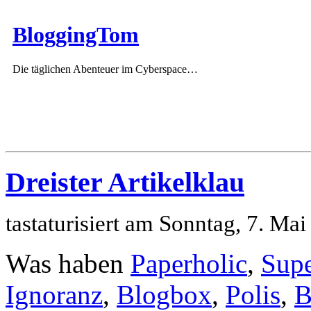
BloggingTom
Die täglichen Abenteuer im Cyberspace…
Dreister Artikelklau
tastaturisiert am Sonntag, 7. M
Was haben
Paperholic
,
Supe
Ignoranz
,
Blogbox
,
Polis
,
B