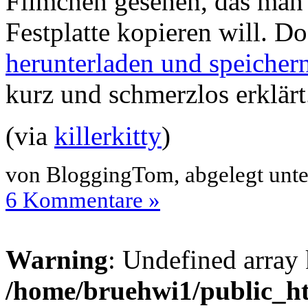
Filmchen gesehen, das man 
Festplatte kopieren will. D
herunterladen und speicher
kurz und schmerzlos erklär
(via
killerkitty
)
von BloggingTom, abgelegt unt
6 Kommentare »
Warning
: Undefined array 
/home/bruehwi1/public_ht