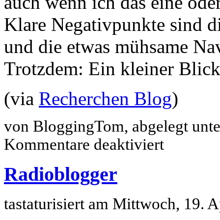
auch wenn ich das eine ode
Klare Negativpunkte sind d
und die etwas mühsame Navi
Trotzdem: Ein kleiner Blic
(via
Recherchen Blog
)
von BloggingTom, abgelegt unt
für
Kommentare deaktiviert
RadioTV2000:
Eine
Zeitreise
Radioblogger
tastaturisiert am Mittwoch, 19. 