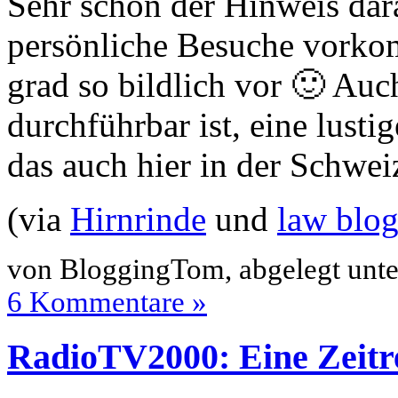
Sehr schön der Hinweis dara
persönliche Besuche vorkom
grad so bildlich vor 🙂 Auc
durchführbar ist, eine lustig
das auch hier in der Schwe
(via
Hirnrinde
und
law blo
von BloggingTom, abgelegt unt
6 Kommentare »
RadioTV2000: Eine Zeitr