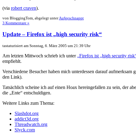
(via
robert craven
).
von BloggingTom, abgelegt unter
Aufgeschnappt
3 Kommentare »
Update – Firefox ist „high security risk“
tastaturisiert am Sonntag, 6. März 2005 um 21:39 Uhr
Am letzten Mittwoch schrieb ich unter
Firefox ist „high security risk
empfiehlt.
Verschiedene Besucher haben mich unterdessen darauf aufmerksam ge
den Link).
Tatsächlich scheine ich auf einen Hoax hereingefallen zu sein, der a
die
Ente
entschuldigen.
Weitere Links zum Thema:
Slashdot.org
addict3d.org
Threadwatch.org
Slyck.com