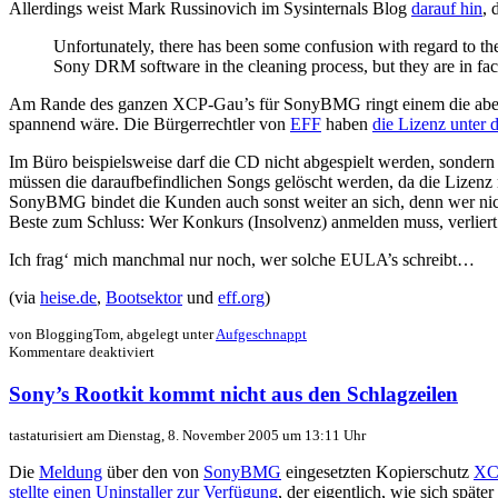
Allerdings weist Mark Russinovich im Sysinternals Blog
darauf hin
, 
Unfortunately, there has been some confusion with regard to the
Sony DRM software in the cleaning process, but they are in fact
Am Rande des ganzen XCP-Gau’s für SonyBMG ringt einem die abente
spannend wäre. Die Bürgerrechtler von
EFF
haben
die Lizenz unter
Im Büro beispielsweise darf die CD nicht abgespielt werden, sondern 
müssen die daraufbefindlichen Songs gelöscht werden, da die Lizenz 
SonyBMG bindet die Kunden auch sonst weiter an sich, denn wer nich
Beste zum Schluss: Wer Konkurs (Insolvenz) anmelden muss, verliert 
Ich frag‘ mich manchmal nur noch, wer solche EULA’s schreibt…
(via
heise.de
,
Bootsektor
und
eff.org
)
von BloggingTom, abgelegt unter
Aufgeschnappt
für
Kommentare deaktiviert
Sony
patzt
Sony’s Rootkit kommt nicht aus den Schlagzeilen
auch
beim
tastaturisiert am Dienstag, 8. November 2005 um 13:11 Uhr
Rootkit-
Uninstaller
Die
Meldung
über den von
SonyBMG
eingesetzten Kopierschutz
XC
stellte einen Uninstaller zur Verfügung
, der eigentlich, wie sich späte