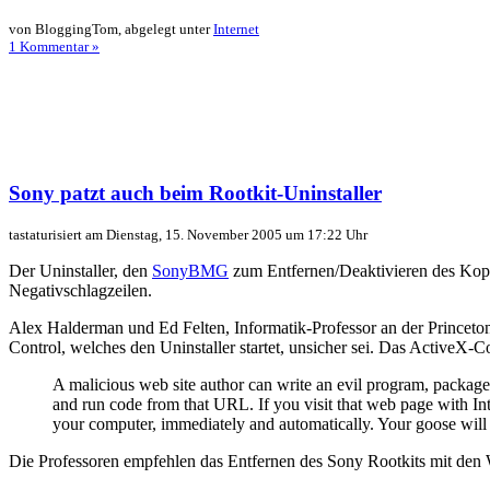
von BloggingTom, abgelegt unter
Internet
1 Kommentar »
Sony patzt auch beim Rootkit-Uninstaller
tastaturisiert am Dienstag, 15. November 2005 um 17:22 Uhr
Der Uninstaller, den
SonyBMG
zum Entfernen/Deaktivieren des Kop
Negativschlagzeilen.
Alex Halderman und Ed Felten, Informatik-Professor an der Princeton-
Control, welches den Uninstaller startet, unsicher sei. Das ActiveX-C
A malicious web site author can write an evil program, packag
and run code from that URL. If you visit that web page with Int
your computer, immediately and automatically. Your goose will
Die Professoren empfehlen das Entfernen des Sony Rootkits mit den 