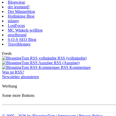
Blogwiese
der leumund!
Der Männerblog
Hotlinking Blog
infamy
LostFocus
MC Winkels weBlog
pixelfreund
S-O-S SEO Blog
Travelblogger
Feeds
RSS (vollständig)
RSS (Auszüge)
RSS Kommentare
Was ist RSS?
Newsletter abonnieren
Werbung
Some more Buttons
© 2005 - 2026 by BloggingTom | Impressum
|
Privacy Policy