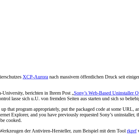
ierschutzes
XCP-Aurora
nach massivem öffentlichen Druck seit einig
University, berichten in Ihrem Post „
Sony’s Web-Based Uninstaller Op
ontrol lasse sich u.U. von fremden Seiten aus starten und sich so beli
e up that program appropriately, put the packaged code at some URL, 
ernet Explorer, and you have previously requested Sony’s uninstaller, t
 be cooked.
Werkzeugen der Antiviren-Hersteller, zum Beispiel mit dem Tool
rkprf
v