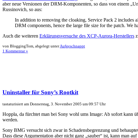
aber neue Versionen der DRM-Komponenten, so dass von einem „Unin
Russinovich, so aus:
In addition to removing the cloaking, Service Pack 2 includes all
DRM components, hence the large file size for the patch. We hav
Auch die weiteren
Erklärungsversuche des XCP-Aurora-Herstellers
z
von BloggingTom, abgelegt unter
Aufgeschnappt
1 Kommentar »
Uninstaller für Sony’s Rootkit
tastaturisiert am Donnerstag, 3. November 2005 um 09:57 Uhr
Hoppla, da fürchtet man bei Sony wohl ums Image: Ab sofort kann ü
werden.
Sony BMG versucht sich zwar in Schadensbegrenzung und behauptet, d
Dass diese Argumentation aber nicht ganz „sauber“ ist, kann man auf