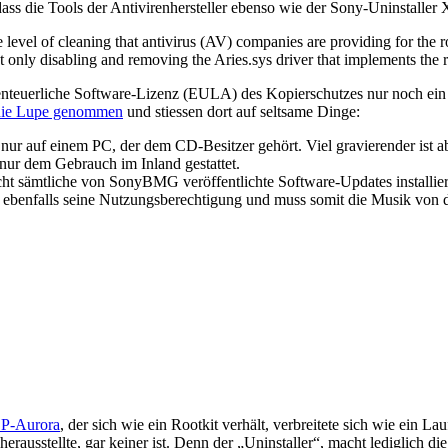
dass die Tools der Antivirenhersteller ebenso wie der Sony-Uninstaller 
 level of cleaning that antivirus (AV) companies are providing for the 
 only disabling and removing the Aries.sys driver that implements the ro
uerliche Software-Lizenz (EULA) des Kopierschutzes nur noch ein mü
 die Lupe genommen
und stiessen dort auf seltsame Dinge:
nur auf einem PC, der dem CD-Besitzer gehört. Viel gravierender ist a
nur dem Gebrauch im Inland gestattet.
t sämtliche von SonyBMG veröffentlichte Software-Updates installier
ebenfalls seine Nutzungsberechtigung und muss somit die Musik von de
P-Aurora
, der sich wie ein Rootkit verhält, verbreitete sich wie ein L
r herausstellte, gar keiner ist. Denn der „Uninstaller“, macht lediglich d