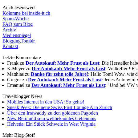
Auch lesenswert
Kolumne bei inside-it.ch
Spam-Woche
FAQ zum Blog
Archiv
Medienspiegel
BloggingTomblr
Kontakt
Letzte Kommentare
Frank zu
Der Autokauf: Mehr Frust als Lust
: Die Hersteller ha
K.Meyer zu
Der Autokauf: Mehr Frust als Lust
: Volltreffer ! E
Matthias zu
Danke für zehn tolle Jahre!
: Hallo Tom! Wow, wie die
Gregor zu
Der Autokauf: Mehr Frust als Lust
: Jedes Auto wird 
Emanuel zu
Der Autokauf: Mehr Frust als Lust
: "Und bei VW wi
Travelblogger News
Mobiles Internet in den USA: So gehts!
Sneak Peek: Die neue Swiss First Lounge A in Zürich
Über den Irrawaddy zu den goldenen Pagoden
New Bern und sein weltbekanntes Geheimnis
Helvetia: Ein Stück Schweiz in West Virginia
Mehr Blog-Stoff