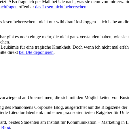
t. Also frage ich per Mail bei Ute nach, was sie denn von mir erwarte
nachfragen
offenbar
das Lesen nicht beherrschen
:
sen beherrschen . nicht nur wild drauf losbloggen….ich habe an dich 
 gibt es noch einige mehr, die nicht ganz verstanden haben, wie sie nu
schen.
te Leukämie für eine tragische Krankheit. Doch wenn ich nicht mal erfah
itte direkt
bei Ute deponieren
.
, vorwiegend an Unternehmen, die sich mit den Möglichkeiten von Busi
lung des Phänomens Corporate-Blog, ausgerichtet auf die Blogszene de
tierte Literaturdatenbank und einen praxisorientierten Ratgeber für Un
hard, beides Studenten am Institut für Kommunikation + Marketing in Luz
n
Blog
.