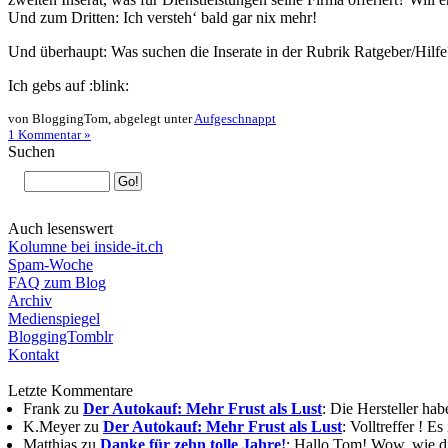
Und zum Dritten: Ich versteh‘ bald gar nix mehr!
Und überhaupt: Was suchen die Inserate in der Rubrik Ratgeber/Hilf
Ich gebs auf :blink:
von BloggingTom, abgelegt unter
Aufgeschnappt
1 Kommentar »
Suchen
Auch lesenswert
Kolumne bei inside-it.ch
Spam-Woche
FAQ zum Blog
Archiv
Medienspiegel
BloggingTomblr
Kontakt
Letzte Kommentare
Frank zu
Der Autokauf: Mehr Frust als Lust
: Die Hersteller ha
K.Meyer zu
Der Autokauf: Mehr Frust als Lust
: Volltreffer ! E
Matthias zu
Danke für zehn tolle Jahre!
: Hallo Tom! Wow, wie die