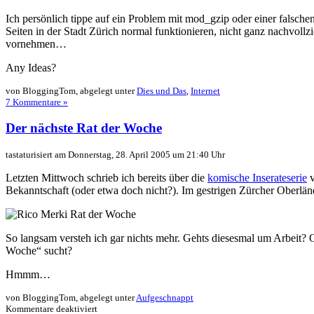
Ich persönlich tippe auf ein Problem mit mod_gzip oder einer falschen
Seiten in der Stadt Zürich normal funktionieren, nicht ganz nachvoll
vornehmen…
Any Ideas?
von BloggingTom, abgelegt unter
Dies und Das
,
Internet
7 Kommentare »
Der nächste Rat der Woche
tastaturisiert am Donnerstag, 28. April 2005 um 21:40 Uhr
Letzten Mittwoch schrieb ich bereits über die
komische Inserateserie
v
Bekanntschaft (oder etwa doch nicht?). Im gestrigen Zürcher Oberlän
So langsam versteh ich gar nichts mehr. Gehts diesesmal um Arbeit? O
Woche
sucht?
Hmmm…
von BloggingTom, abgelegt unter
Aufgeschnappt
für
Kommentare deaktiviert