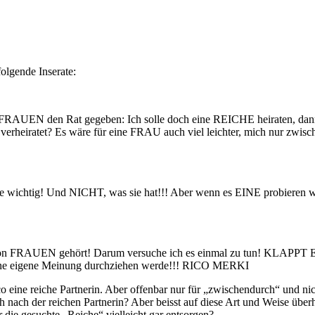
olgende Inserate:
 FRAUEN den Rat gegeben: Ich solle doch eine REICHE heiraten, dann h
verheiratet? Es wäre für eine FRAU auch viel leichter, mich nur zwi
 wichtig! Und NICHT, was sie hat!!! Aber wenn es EINE probieren w
g von FRAUEN gehört! Darum versuche ich es einmal zu tun! KLAPPT 
meine eigene Meinung durchziehen werde!!! RICO MERKI
o eine reiche Partnerin. Aber offenbar nur für
zwischendurch
und nic
h nach der reichen Partnerin? Aber beisst auf diese Art und Weise über
er die gesuchte
Reiche
vielleicht gar entsorgen?