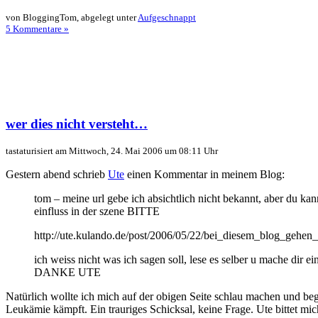
von BloggingTom, abgelegt unter
Aufgeschnappt
5 Kommentare »
wer dies nicht versteht…
tastaturisiert am Mittwoch, 24. Mai 2006 um 08:11 Uhr
Gestern abend schrieb
Ute
einen Kommentar in meinem Blog:
tom – meine url gebe ich absichtlich nicht bekannt, aber du kann
einfluss in der szene BITTE
http://ute.kulando.de/post/2006/05/22/bei_diesem_blog_gehen
ich weiss nicht was ich sagen soll, lese es selber u mache dir 
DANKE UTE
Natürlich wollte ich mich auf der obigen Seite schlau machen und be
Leukämie kämpft. Ein trauriges Schicksal, keine Frage. Ute bittet mi