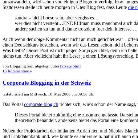
umzuwandeln, wird schon von einigen Bloggern verfolgt bzw. umgesetz
Stattdessen stelle ich heute morgen in Utes Blog fest, dass Leute
die 
sandra – nicht boese sein, aber vergiss es…
wer dies nicht versteht…ENDE!!!man muss manchmal auch das le
andere sachen zu tun und danke trotzdem fuer dein interesse …
Auch wenn der obige Kommentar nicht an mich gerichtet war – offenbar
einen Deutschkurs besuchen, wenn wir das Lesen schon nicht beherr
Was bleibt? Dieser Post ist nicht gegen Sonja gerichtet, denn ich hal
nichts tun. Aber vielleicht habt ihr Leser ja einen Lösungsvorschlag. B
von BloggingTom, abgelegt unter
Private Stuff
13 Kommentare »
Corporate Blogging in der Schweiz
tastaturisiert am Mittwoch, 10. Mai 2006 um 09:56 Uhr
Das Portal
corporate-blog.ch
richtet sich, wie’s schon der Name sagt
Dieses Portal bietet zukünftig eine zusammengefasste Darstel
theoretisch behandelt, anderseits bietet das Portal eine kommen
Neben der Projektarbeit der Initianten Adrian Iten und Nicolas Blanc
und Linkdatenbank und, wie könnte es anders sein, natürlich auch ei