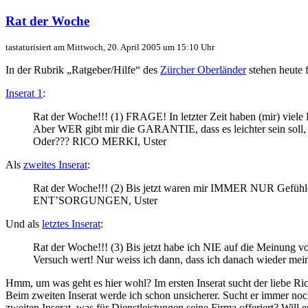
Der
nächste
Rat der Woche
Rat
der
tastaturisiert am Mittwoch, 20. April 2005 um 15:10 Uhr
Woche
In der Rubrik
Ratgeber/Hilfe
des
Zürcher Oberländer
stehen heute f
Inserat 1
:
Rat der Woche!!! (1) FRAGE! In letzter Zeit haben (mir) viele
Aber WER gibt mir die GARANTIE, dass es leichter sein soll, 
Oder??? RICO MERKI, Uster
Als
zweites Inserat
:
Rat der Woche!!! (2) Bis jetzt waren mir IMMER NUR Gefühle
ENT’SORGUNGEN, Uster
Und als
letztes Inserat
:
Rat der Woche!!! (3) Bis jetzt habe ich NIE auf die Meinun
Versuch wert! Nur weiss ich dann, dass ich danach wieder 
Hmm, um was geht es hier wohl? Im ersten Inserat sucht der liebe Ric
Beim zweiten Inserat werde ich schon unsicherer. Sucht er immer noc
zweiten Inserat, was für Dienstleistungen seine Firma offeriert? Will 