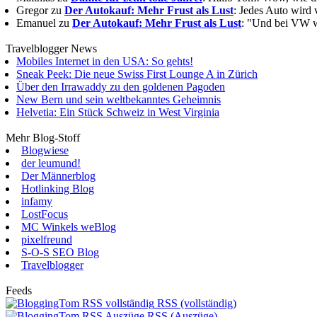
Gregor zu
Der Autokauf: Mehr Frust als Lust
: Jedes Auto wird 
Emanuel zu
Der Autokauf: Mehr Frust als Lust
: "Und bei VW wi
Travelblogger News
Mobiles Internet in den USA: So gehts!
Sneak Peek: Die neue Swiss First Lounge A in Zürich
Über den Irrawaddy zu den goldenen Pagoden
New Bern und sein weltbekanntes Geheimnis
Helvetia: Ein Stück Schweiz in West Virginia
Mehr Blog-Stoff
Blogwiese
der leumund!
Der Männerblog
Hotlinking Blog
infamy
LostFocus
MC Winkels weBlog
pixelfreund
S-O-S SEO Blog
Travelblogger
Feeds
RSS (vollständig)
RSS (Auszüge)