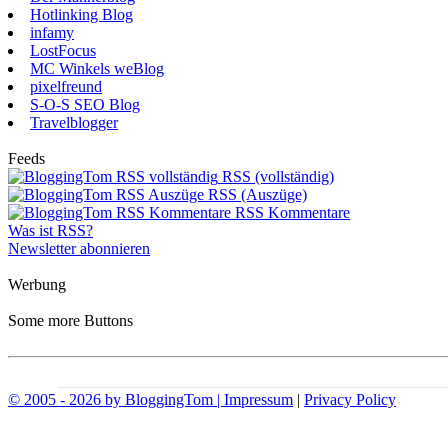
Hotlinking Blog
infamy
LostFocus
MC Winkels weBlog
pixelfreund
S-O-S SEO Blog
Travelblogger
Feeds
RSS (vollständig)
RSS (Auszüge)
RSS Kommentare
Was ist RSS?
Newsletter abonnieren
Werbung
Some more Buttons
© 2005 - 2026 by BloggingTom | Impressum
|
Privacy Policy