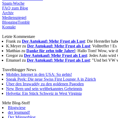
Spam-Woche
FAQ zum Blog
Archiv
Medienspiegel
BloggingTomblr
Kontakt
Letzte Kommentare
Frank zu
Der Autokauf: Mehr Frust als Lust
: Die Hersteller ha
K.Meyer zu
Der Autokauf: Mehr Frust als Lust
: Volltreffer ! E
Matthias zu
Danke für zehn tolle Jahre!
: Hallo Tom! Wow, wie die
Gregor zu
Der Autokauf: Mehr Frust als Lust
: Jedes Auto wird 
Emanuel zu
Der Autokauf: Mehr Frust als Lust
: "Und bei VW wi
Travelblogger News
Mobiles Internet in den USA: So gehts!
Sneak Peek: Die neue Swiss First Lounge A in Zürich
Über den Irrawaddy zu den goldenen Pagoden
New Bern und sein weltbekanntes Geheimnis
Helvetia: Ein Stück Schweiz in West Virginia
Mehr Blog-Stoff
Blogwiese
der leumund!
Der Männerblog