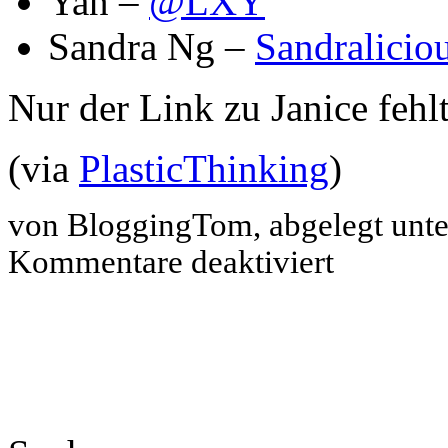
Yan –
@LXY
Sandra Ng –
Sandralicio
Nur der Link zu Janice fehl
(via
PlasticThinking
)
von BloggingTom, abgelegt unt
für
Kommentare deaktiviert
Singapore’s
hottest
Bloggers