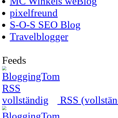
MC Winkels weBlog
pixelfreund
S-O-S SEO Blog
Travelblogger
Feeds
RSS (vollstän