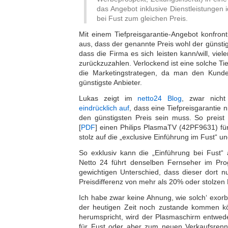
das Angebot inklusive Dienstleistungen i
bei Fust zum gleichen Preis.
Mit einem Tiefpreisgarantie-Angebot konfron
aus, dass der genannte Preis wohl der günstigs
dass die Firma es sich leisten kann/will, viel
zurückzuzahlen. Verlockend ist eine solche Tie
die Marketingstrategen, da man den Kunde
günstigste Anbieter.
Lukas zeigt im
netto24 Blog
, zwar nicht
eindrücklich auf
, dass eine Tiefpreisgarantie 
den günstigsten Preis sein muss. So preist 
[
PDF
] einen Philips PlasmaTV (42PF9631) für
stolz auf die „exclusive Einführung im Fust“ un
So exklusiv kann die „Einführung bei Fust“ 
Netto 24 führt denselben Fernseher im Pro
gewichtigen Unterschied, dass dieser dort n
Preisdifferenz von mehr als 20% oder stolzen F
Ich habe zwar keine Ahnung, wie solch‘ exorb
der heutigen Zeit noch zustande kommen k
herumspricht, wird der Plasmaschirm entwede
für Fust oder aber zum neuen Verkaufsrenn