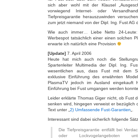
sich aber wohl mit der Klausel „Ausgesch
vorwiegend Internet- oder Versandhan
Tiefpreisgarantie herauszuwinden versuchen.
zum jetzt niemand von der Dipl. Ing. Fust AG 
Wie auch immer… Liebe Netto 24-Leute
Werbespot tatsächlich einer einen solchen P
erwarte ich natürlich eine Provision
[Update]
7. April 2006
Heute hat mich auch noch die Stellung
Spartenleiter Multimedia der Dipl. Ing. Fus
wesentlichen aus, dass Fust mit dem Sc
exklusive Einführung des erwähnten Modell
PlasmaTV jedoch im Ausland eingekauft h
Einführung bei Fust umgangen werden konnte
Leider erklärte Thomas Giger nicht, ob Fust
senken wird, hingegen verweist er bezüglich 
Text unter „
2) Umfassende Fust-Garantien
„.
Interessant sind dabei sicherlich folgende Sät
Die Tiefpreisgarantie entfällt bei Verd
oder Lockvogelangeboten unte