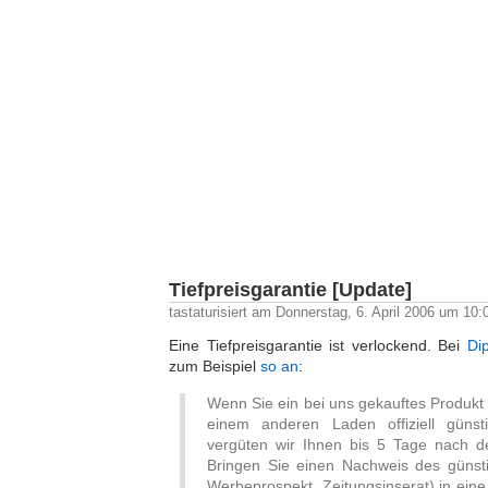
Blo
Die tägliche
Tiefpreisgarantie [Update]
tastaturisiert am Donnerstag, 6. April 2006 um 10:
Eine Tiefpreisgarantie ist verlockend. Bei
Dip
zum Beispiel
so an
:
Wenn Sie ein bei uns gekauftes Produkt b
einem anderen Laden offiziell günst
vergüten wir Ihnen bis 5 Tage nach d
Bringen Sie einen Nachweis des günst
Werbeprospekt, Zeitungsinserat) in eine