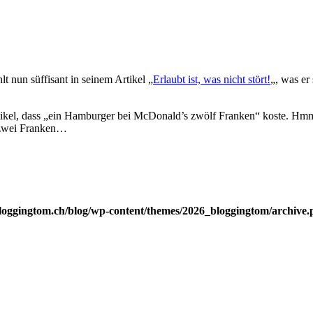
 nun süffisant in seinem Artikel „
Erlaubt ist, was nicht stört!
„, was er 
tikel, dass „ein Hamburger bei McDonald’s zwölf Franken“ koste. Hm
r zwei Franken…
loggingtom.ch/blog/wp-content/themes/2026_bloggingtom/archive