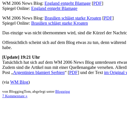
WM 2006 News Blog:
England entgeht Blamage
[
PDF
]
Spiegel Online:
England entgeht Blamage
WM 2006 News Blog:
Brasilien schlägt starke Kroaten
[
PDF
]
Spiegel Online:
Brasilien schlägt starke Kroaten
Das einzige was nicht übernommen wird, sind die Kürzel der Nachri
Offensichtlich scheint sich auf dem Blog etwas zu tun, denn während
habe.
[Update] 19:21 Uhr
Tatsächlich hat sich auf dem WM 2006 News Blog unterdessen etwas 
Zudem sind die Artikel nun mit einer Quellenangabe versehen. Allerd
Post „
Argentinien blamiert Serbien
“ [
PDF
] und der Text
im Original
(via
WM Blog
)
von BloggingTom, abgelegt unter
Blogging
7 Kommentare »