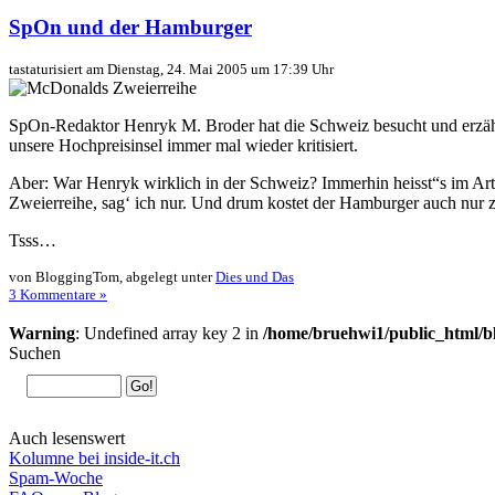
SpOn und der Hamburger
tastaturisiert am Dienstag, 24. Mai 2005 um 17:39 Uhr
SpOn-Redaktor Henryk M. Broder hat die Schweiz besucht und erzählt
unsere Hochpreisinsel immer mal wieder kritisiert.
Aber: War Henryk wirklich in der Schweiz? Immerhin heisst“s im Ar
Zweierreihe, sag‘ ich nur. Und drum kostet der Hamburger auch nu
Tsss…
von BloggingTom, abgelegt unter
Dies und Das
3 Kommentare »
Warning
: Undefined array key 2 in
/home/bruehwi1/public_html/b
Suchen
Auch lesenswert
Kolumne bei inside-it.ch
Spam-Woche