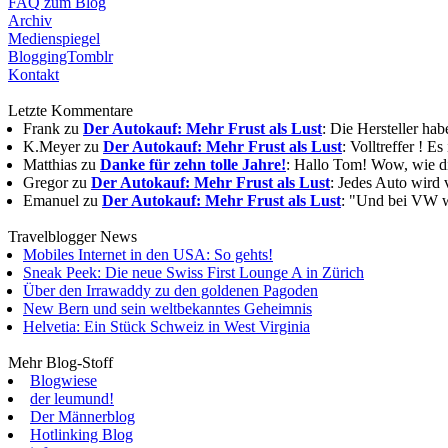
FAQ zum Blog
Archiv
Medienspiegel
BloggingTomblr
Kontakt
Letzte Kommentare
Frank zu
Der Autokauf: Mehr Frust als Lust
: Die Hersteller ha
K.Meyer zu
Der Autokauf: Mehr Frust als Lust
: Volltreffer ! E
Matthias zu
Danke für zehn tolle Jahre!
: Hallo Tom! Wow, wie die
Gregor zu
Der Autokauf: Mehr Frust als Lust
: Jedes Auto wird 
Emanuel zu
Der Autokauf: Mehr Frust als Lust
: "Und bei VW wi
Travelblogger News
Mobiles Internet in den USA: So gehts!
Sneak Peek: Die neue Swiss First Lounge A in Zürich
Über den Irrawaddy zu den goldenen Pagoden
New Bern und sein weltbekanntes Geheimnis
Helvetia: Ein Stück Schweiz in West Virginia
Mehr Blog-Stoff
Blogwiese
der leumund!
Der Männerblog
Hotlinking Blog