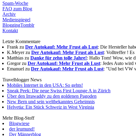
Spam-Woche
FAQ zum Blog
Archiv
Medienspiegel
BloggingTomblr
Kontakt
Letzte Kommentare
Frank zu
Der Autokauf: Mehr Frust als Lust
: Die Hersteller ha
K.Meyer zu
Der Autokauf: Mehr Frust als Lust
: Volltreffer ! E
Matthias zu
Danke für zehn tolle Jahre!
: Hallo Tom! Wow, wie die
Gregor zu
Der Autokauf: Mehr Frust als Lust
: Jedes Auto wird 
Emanuel zu
Der Autokauf: Mehr Frust als Lust
: "Und bei VW wi
Travelblogger News
Mobiles Internet in den USA: So gehts!
Sneak Peek: Die neue Swiss First Lounge A in Zürich
Über den Irrawaddy zu den goldenen Pagoden
New Bern und sein weltbekanntes Geheimnis
Helvetia: Ein Stück Schweiz in West Virginia
Mehr Blog-Stoff
Blogwiese
der leumund!
Der Männerblog