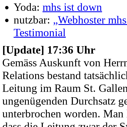
Yoda:
mhs ist down
nutzbar:
„Webhoster mhs i
Testimonial
[Update] 17:36 Uhr
Gemäss Auskunft von Herr
Relations bestand tatsächli
Leitung im Raum St. Gallen
ungenügenden Durchsatz geze
unterbrochen worden. Man l
dass die Leitung zwar der 