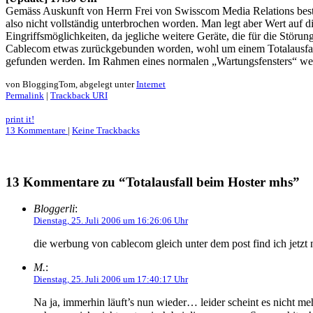
Gemäss Auskunft von Herrn Frei von Swisscom Media Relations bestan
also nicht vollständig unterbrochen worden. Man legt aber Wert auf 
Eingriffsmöglichkeiten, da jegliche weitere Geräte, die für die Stör
Cablecom etwas zurückgebunden worden, wohl um einem Totalausfall v
gefunden werden. Im Rahmen eines normalen „Wartungsfensters“ wer
von BloggingTom, abgelegt unter
Internet
Permalink
|
Trackback URI
print it!
13 Kommentare
|
Keine Trackbacks
13 Kommentare zu “Totalausfall beim Hoster mhs”
Bloggerli
:
Dienstag, 25. Juli 2006 um 16:26:06 Uhr
die werbung von cablecom gleich unter dem post find ich jetzt
M.
:
Dienstag, 25. Juli 2006 um 17:40:17 Uhr
Na ja, immerhin läuft’s nun wieder… leider scheint es nicht me