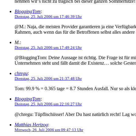
nehmen wir’s nicht zu tragisch bei dieser ganzen Sommerhitze!
BloggingTom
:
Dienstag, 25. Juli 2006 um 17:46:39 Uhr
@M.: Naja, die meisten Provider garantieren ja eine Verfügba
Rahmen, auch wenn das für die Betroffenen selbst alles andere al
M.
:
Dienstag, 25. Juli 2006 um 17:49:24 Uhr
@BloggingTom: Deine Aussage ist richtig. Die Frage ist für mi
Unternehmen steht und fällt damit die Existenz… solche Geste
chregu
:
Dienstag, 25. Juli 2006 um 21:37:48 Uhr
Tom: 99.9 % = 0.365 tage = 8.7 Stunden Ausfall. Nur so als kle
BloggingTom
:
Dienstag, 25. Juli 2006 um 22:16:27 Uhr
@chregu: Tüpflischiisser! Aber Du hast natürlich recht! Lag w
Matthias Hertzog
:
Mittwoch, 26. Juli 2006 um 09:47:13 Uhr