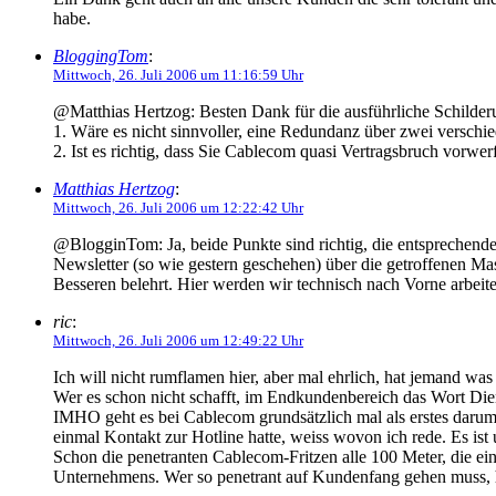
habe.
BloggingTom
:
Mittwoch, 26. Juli 2006 um 11:16:59 Uhr
@Matthias Hertzog: Besten Dank für die ausführliche Schild
1. Wäre es nicht sinnvoller, eine Redundanz über zwei verschie
2. Ist es richtig, dass Sie Cablecom quasi Vertragsbruch vorw
Matthias Hertzog
:
Mittwoch, 26. Juli 2006 um 12:22:42 Uhr
@BlogginTom: Ja, beide Punkte sind richtig, die entsprechende
Newsletter (so wie gestern geschehen) über die getroffenen M
Besseren belehrt. Hier werden wir technisch nach Vorne arbeit
ric
:
Mittwoch, 26. Juli 2006 um 12:49:22 Uhr
Ich will nicht rumflamen hier, aber mal ehrlich, hat jemand w
Wer es schon nicht schafft, im Endkundenbereich das Wort Diens
IMHO geht es bei Cablecom grundsätzlich mal als erstes darum
einmal Kontakt zur Hotline hatte, weiss wovon ich rede. Es ist
Schon die penetranten Cablecom-Fritzen alle 100 Meter, die 
Unternehmens. Wer so penetrant auf Kundenfang gehen muss, 