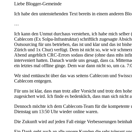
Liebe Blogger-Gemeinde
Ich habe den untenstehenden Text bereits in einem anderen Blog
…
Ich kann den Unmut durchaus verstehen, ich habe mich selber 
Cablecom (Ex Solpa-Infrastruktur) schriftlich zugesagte Absic
Outsourcing für uns betrieben, das ist und klar und das ist b
Zürich und 1x Chur) verfügt. Dem ist nicht so, wie wir schme
Abend angeblich CRC-Errors sodass diese (ohne dass mhs infir
interveniert hatten. Danach wurde uns gesagt, dass ca. Mitt
ein letztes mal offline ginge. Dem war dann nicht so, um ca. 7
Wir sind enttäuscht über das was seitens Cablecom und Swisscom
Cablecom entgegen.
Für uns ist klar, dass man trotz aller Vorsicht und trotz den h
zugesichert wird. Ich finde es bedenklich, dass man sich nicht
Dennoch möchte ich dem Cablecom-Team für die kompetente und
Dienstag um 13:50 Uhr wieder online waren.
Die Zukunft wird auf jeden Fall einige Verbesserungen beinhal
Ein Dank geht auch an alle unsere Kunden die sehr tolerant un