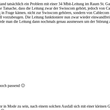
d tatsächlich ein Problem mit einer 34 Mbit-Leitung im Raum St. Gal
die Tatsache, dass die Leitung zwar der Swisscom gehört, jedoch von 
ung in Frage kämen, nicht zur Swisscom gehören, sondern von Cablecom 
orzubeugen. Die Leitung funktioniere nun zwar wieder einwandfrei, e
de man die Leitung dann nochmals genau ausmessen um der Störung al
 noch passend 🙂
hr in Mode zu sein, nach einem solchen Ausfall sich mit einer kleinen 