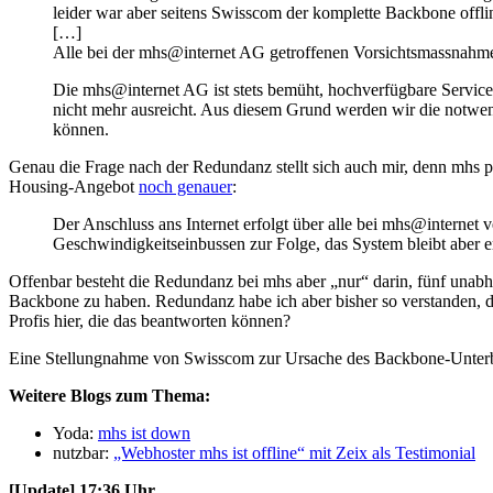
leider war aber seitens Swisscom der komplette Backbone offli
[…]
Alle bei der mhs@internet AG getroffenen Vorsichtsmassnahme
Die mhs@internet AG ist stets bemüht, hochverfügbare Service
nicht mehr ausreicht. Aus diesem Grund werden wir die notwen
können.
Genau die Frage nach der Redundanz stellt sich auch mir, denn mhs p
Housing-Angebot
noch genauer
:
Der Anschluss ans Internet erfolgt über alle bei mhs@internet 
Geschwindigkeitseinbussen zur Folge, das System bleibt aber er
Offenbar besteht die Redundanz bei mhs aber „nur“ darin, fünf unab
Backbone zu haben. Redundanz habe ich aber bisher so verstanden, da
Profis hier, die das beantworten können?
Eine Stellungnahme von Swisscom zur Ursache des Backbone-Unterbruc
Weitere Blogs zum Thema:
Yoda:
mhs ist down
nutzbar:
„Webhoster mhs ist offline“ mit Zeix als Testimonial
[Update] 17:36 Uhr