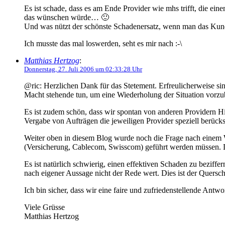
Es ist schade, dass es am Ende Provider wie mhs trifft, die ei
das wünschen würde… 🙂
Und was nützt der schönste Schadenersatz, wenn man das Kun
Ich musste das mal loswerden, seht es mir nach :-\
Matthias Hertzog
:
Donnerstag, 27. Juli 2006 um 02:33:28 Uhr
@ric: Herzlichen Dank für das Stetement. Erfreulicherweise sin
Macht stehende tun, um eine Wiederholung der Situation vorzub
Es ist zudem schön, dass wir spontan von anderen Providern H
Vergabe von Aufträgen die jeweiligen Provider speziell berücks
Weiter oben in diesem Blog wurde noch die Frage nach einem 
(Versicherung, Cablecom, Swisscom) geführt werden müssen. Das
Es ist natürlich schwierig, einen effektiven Schaden zu beziffe
nach eigener Aussage nicht der Rede wert. Dies ist der Quersc
Ich bin sicher, dass wir eine faire und zufriedenstellende Antw
Viele Grüsse
Matthias Hertzog