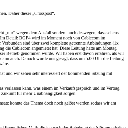
hmen. Daher dieser „Crosspost“.
icht „nur“ wegen dem Ausfall sondern auch deswegen, dass seitens
chen. Im Detail: BGP4 wird im Moment noch von Cablecom im
wir Verbunden sind über zwei komplette getrennte Anbindungen (1x
tung die Cablecom angemietet hat. Diese Leitung hatte am Montag
ser Betrieb genommen wurde. Wir haben erst davon erfahren, als wir
 dann auch. Danach wurde uns gesagt, dass um 5:00 Uhr die Leitung
 wäre.
 hat und wir sehen sehr interessiert der kommenden Sitzung mit
uf das verlassen kann, was einem im Verkaufsgespräch und im Vertrag
in Zukunft für mehr Unabhängigkeit sorgen.
insatz konnte das Thema doch noch gelöst werden sodass wir am
nd freundlichen Mails die ich nach der Behebung der Störung erhalten