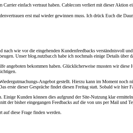
nem Carrier einfach vertraut haben. Cablecom verliert mit dieser Aktio
denvertrauen erst mal wieder gewinnen muss. Ich drück Euch die Dau
d nach wie vor die eingehenden Kundenfeedbacks verständnisvoll und auf
eugen. Unser blog.nutzbar.ch habe ich nochmals einige Details über d
ilfe angeboten bekommen haben. Glücklicherweise mussten wir diese Hi
ichtigen.
Wiedergutmachungs-Angebot gestellt. Hierzu kann im Moment noch nich
 erste dieser Gespräche findet diesen Freitag statt. Sobald wir hier
rn. Einige Kunden können dies aufgrund der Site-Nutzung klar ermitteln,
hnitt der bisher eingegangen Feedbacks auf die von uns per Mail und 
ort auf diese Frage finden werden.