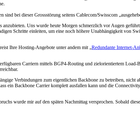
ne.
n sind bei dieser Grossstörung seitens Cablecom/Swisscom „ausgeheb
s anzubieten. Uns wurde heute Morgen schmerzlich vor Augen geführt, 
digen Schritte einleiten, um eine noch höhere Unabhängigkeit von Swi
reist Ihre Hosting-Angebote unter andem mit „
Redundante Internet-An
verfügbaren Carriern mittels BGP4-Routing und zielorientiertem Load-Ba
reichbar.
hängige Verbindungen zum eigentlichen Backbone zu betreiben, nicht a
ss ein Backbone Carrier komplett ausfallen kann und die Connectivity 
hs wurde mir auf den späten Nachmittag versprochen. Sobald diese eint