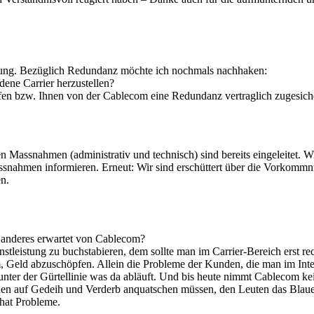
erung. Bezüglich Redundanz möchte ich nochmals nachhaken:
dene Carrier herzustellen?
erfen bzw. Ihnen von der Cablecom eine Redundanz vertraglich zugesic
n Massnahmen (administrativ und technisch) sind bereits eingeleitet. 
assnahmen informieren. Erneut: Wir sind erschüttert über die Vorkommn
en.
as anderes erwartet von Cablecom?
tleistung zu buchstabieren, dem sollte man im Carrier-Bereich erst rec
, Geld abzuschöpfen. Allein die Probleme der Kunden, die man im Inte
 unter der Gürtellinie was da abläuft. Und bis heute nimmt Cablecom kei
einen auf Gedeih und Verderb anquatschen müssen, den Leuten das Blau
hat Probleme.