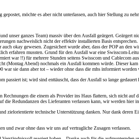
 gepostet, möchte es aber nicht unterlassen, auch hier Stellung zu ne
(und unser ganzes Team) massiv über den Ausfall geärgert. Geärgert n
herungen nachweislich nicht der effektiv installierten Basis entspre
isher auch okay gewesen. Zugesichert wurde aber, dass der POP an den 
rzlich erfahren mussten. Grund für den Ausfall war eine Swisscom-Lei
miert war !!) für mehrere Stunden seitens Swisscom und Cablecom aus
ernacht (Montag Abend) nochmals ein Ausfall kommen würde. Dieser kam
:00 war sie dann aber tot – wieder ohne dass die mhs informiert worden
 passiert ist; wird sind enttäuscht, dass der Ausfall so lange gedauert
ohen Rechnungen die einem als Provider ins Haus flattern, sich nicht a
 auf die Redundanzen des Lieferanten verlassen kann, wir werden hier 
 zielorientierte technische Unterstützung danken. Nur dank deren E
ten und zwar ohne dass wir uns auf vertragliche Zusagen verlassen.
d Verständnisvoll reagiert haben – Danke auch für die aufmunternden u