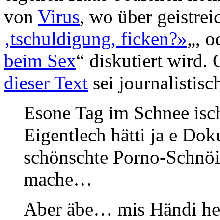
von
Virus
, wo über geistre
‚tschuldigung, ficken?»
„, o
beim Sex
“ diskutiert wird.
dieser Text
sei journalistis
Esone Tag im Schnee isc
Eigentlech hätti ja e Do
schönschte Porno-Schnöi
mache…
Aber äbe… mis Händi het