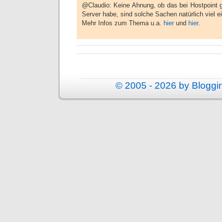
@Claudio: Keine Ahnung, ob das bei Hostpoint 
Server habe, sind solche Sachen natürlich viel ei
Mehr Infos zum Thema u.a.
hier
und
hier
.
© 2005 - 2026 by Blogg