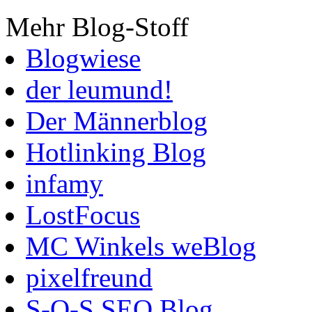
Mehr Blog-Stoff
Blogwiese
der leumund!
Der Männerblog
Hotlinking Blog
infamy
LostFocus
MC Winkels weBlog
pixelfreund
S-O-S SEO Blog