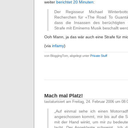
weiter
berichtet 20 Minuten
:
Der Regisseur Michael Winterbot
Recherchen für «The Road To Guantán
dass die Insassen des berüchtigten 
Strafe mit Eminems Musik beschallt wer
Ooh Mann, ja das wär auch eine Strafe für m
(via
infamy
)
von BloggingTom, abgelegt unter
Private Stuff
Mach mal Platz!
tastaturisiert am Freitag, 24. Februar 2006 um 08:
„Auf einmal sehe ich einen Motorradf
angeschossen kommt, mir bis auf die S
mit der Hand winkt, um mir zu bedeute
lacht. Der Angeklagte schweigt. „Ich 