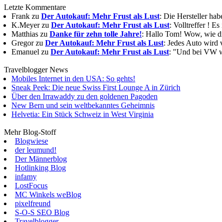
Letzte Kommentare
Frank zu
Der Autokauf: Mehr Frust als Lust
: Die Hersteller ha
K.Meyer zu
Der Autokauf: Mehr Frust als Lust
: Volltreffer ! E
Matthias zu
Danke für zehn tolle Jahre!
: Hallo Tom! Wow, wie die
Gregor zu
Der Autokauf: Mehr Frust als Lust
: Jedes Auto wird 
Emanuel zu
Der Autokauf: Mehr Frust als Lust
: "Und bei VW wi
Travelblogger News
Mobiles Internet in den USA: So gehts!
Sneak Peek: Die neue Swiss First Lounge A in Zürich
Über den Irrawaddy zu den goldenen Pagoden
New Bern und sein weltbekanntes Geheimnis
Helvetia: Ein Stück Schweiz in West Virginia
Mehr Blog-Stoff
Blogwiese
der leumund!
Der Männerblog
Hotlinking Blog
infamy
LostFocus
MC Winkels weBlog
pixelfreund
S-O-S SEO Blog
Travelblogger