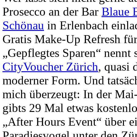
Prosecco an der Bar
Blaue 
Schönau
in Erlenbach einl
Gratis Make-Up Refresh fü
„Gepflegtes Sparen“ nennt 
CityVoucher Zürich
, quasi 
moderner Form. Und tatsäch
mich überzeugt: In der Mai
gibts 29 Mal etwas kostenl
„After Hours Event“ über e
Paradiesvogel unter den Zür