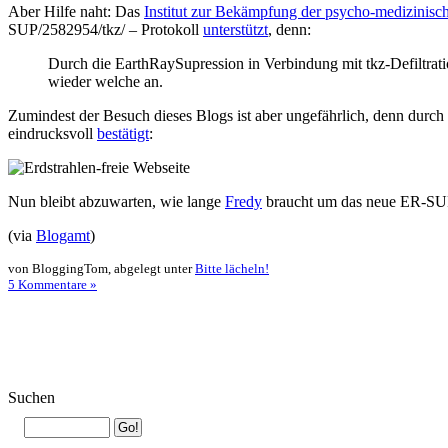
Aber Hilfe naht: Das
Institut zur Bekämpfung der psycho-medizinisc
SUP/2582954/tkz/ – Protokoll
unterstützt
, denn:
Durch die EarthRaySupression in Verbindung mit tkz-Defiltrat
wieder welche an.
Zumindest der Besuch dieses Blogs ist aber ungefährlich, denn durch
eindrucksvoll
bestätigt
:
Nun bleibt abzuwarten, wie lange
Fredy
braucht um das neue ER-SUP
(via
Blogamt
)
von BloggingTom, abgelegt unter
Bitte lächeln!
5 Kommentare »
Suchen