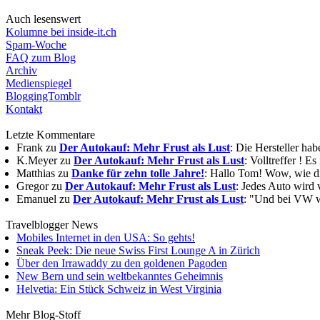
Auch lesenswert
Kolumne bei inside-it.ch
Spam-Woche
FAQ zum Blog
Archiv
Medienspiegel
BloggingTomblr
Kontakt
Letzte Kommentare
Frank zu
Der Autokauf: Mehr Frust als Lust
: Die Hersteller ha
K.Meyer zu
Der Autokauf: Mehr Frust als Lust
: Volltreffer ! E
Matthias zu
Danke für zehn tolle Jahre!
: Hallo Tom! Wow, wie die
Gregor zu
Der Autokauf: Mehr Frust als Lust
: Jedes Auto wird 
Emanuel zu
Der Autokauf: Mehr Frust als Lust
: "Und bei VW wi
Travelblogger News
Mobiles Internet in den USA: So gehts!
Sneak Peek: Die neue Swiss First Lounge A in Zürich
Über den Irrawaddy zu den goldenen Pagoden
New Bern und sein weltbekanntes Geheimnis
Helvetia: Ein Stück Schweiz in West Virginia
Mehr Blog-Stoff