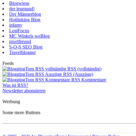
Blogwiese
der leumund!
Der Männerblog
Hotlinking Blog
infamy
LostFocus
MC Winkels weBlog
pixelfreund
S-O-S SEO Blog
Travelblogger
Feeds
RSS (vollständig)
RSS (Auszüge)
RSS Kommentare
Was ist RSS?
Newsletter abonnieren
Werbung
Some more Buttons