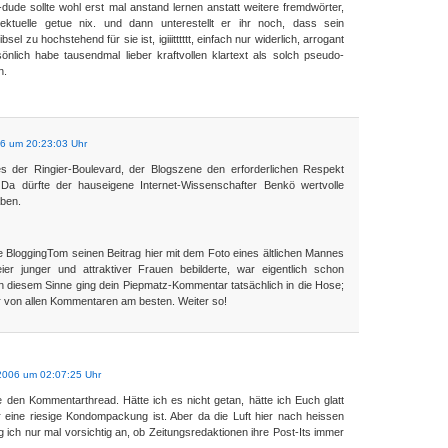
dude sollte wohl erst mal anstand lernen anstatt weitere fremdwörter,
llektuelle getue nix. und dann unterestellt er ihr noch, dass sein
sel zu hochstehend für sie ist, igiiitttttt, einfach nur widerlich, arrogant
sönlich habe tausendmal lieber kraftvollen klartext als solch pseudo-
n.
06 um 20:23:03 Uhr
s der Ringier-Boulevard, der Blogszene den erforderlichen Respekt
 Da dürfte der hauseigene Internet-Wissenschafter Benkö wertvolle
aben.
 BloggingTom seinen Beitrag hier mit dem Foto eines ältlichen Mannes
ier junger und attraktiver Frauen bebilderte, war eigentlich schon
In diesem Sinne ging dein Piepmatz-Kommentar tatsächlich in die Hose;
ir von allen Kommentaren am besten. Weiter so!
2006 um 02:07:25 Uhr
e den Kommentarthread. Hätte ich es nicht getan, hätte ich Euch glatt
r eine riesige Kondompackung ist. Aber da die Luft hier nach heissen
ag ich nur mal vorsichtig an, ob Zeitungsredaktionen ihre Post-Its immer