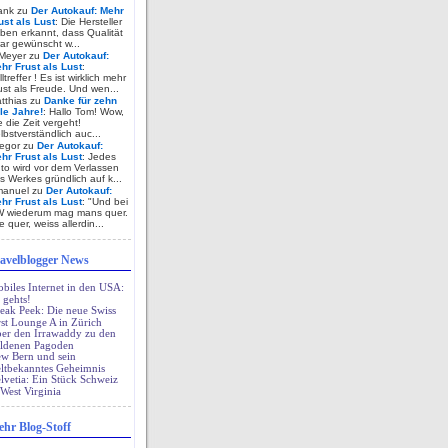
ank zu
Der Autokauf: Mehr
ust als Lust
: Die Hersteller
ben erkannt, dass Qualität
ar gewünscht w...
Meyer zu
Der Autokauf:
hr Frust als Lust
:
lltreffer ! Es ist wirklich mehr
ust als Freude. Und wen...
tthias zu
Danke für zehn
lle Jahre!
: Hallo Tom! Wow,
e die Zeit vergeht!
lbstverständlich auc...
egor zu
Der Autokauf:
hr Frust als Lust
: Jedes
to wird vor dem Verlassen
s Werkes gründlich auf k...
anuel zu
Der Autokauf:
hr Frust als Lust
: "Und bei
 wiederum mag mans quer.
e quer, weiss allerdin...
avelblogger News
biles Internet in den USA:
 gehts!
eak Peek: Die neue Swiss
rst Lounge A in Zürich
er den Irrawaddy zu den
ldenen Pagoden
w Bern und sein
ltbekanntes Geheimnis
lvetia: Ein Stück Schweiz
 West Virginia
hr Blog-Stoff