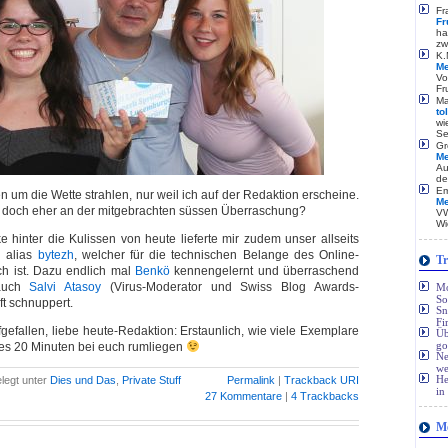
Fr
Fr
ha
zw
K.
Me
Vo
Fr
Ma
to
wi
Se
Gr
Me
Au
de
Em
 um die Wette strahlen, nur weil ich auf der Redaktion erscheine.
Me
cht doch eher an der mitgebrachten süssen Überraschung?
VW
Wi
 hinter die Kulissen von heute lieferte mir zudem unser allseits
n alias
bytezh
, welcher für die technischen Belange des Online-
Tr
lich ist. Dazu endlich mal
Benkö
kennengelernt und überraschend
 auch
Salvi Atasoy
(Virus-Moderator und Swiss Blog Awards-
Mo
So
ft schnuppert.
Sn
Fi
fgefallen, liebe heute-Redaktion: Erstaunlich, wie viele Exemplare
Üb
go
es 20 Minuten bei euch rumliegen
Ne
we
He
legt unter
Dies und Das
,
Private Stuff
Permalink
|
Trackback URI
in
27 Kommentare
|
4 Trackbacks
Me