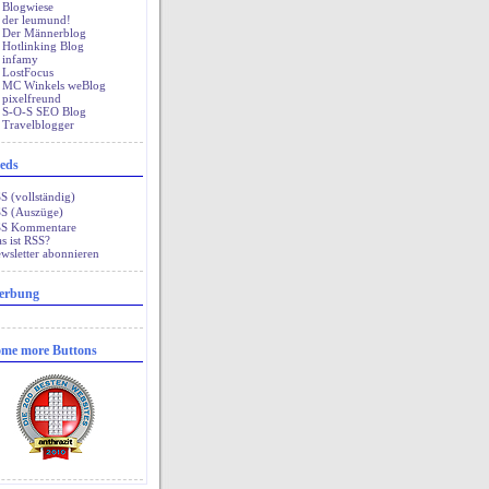
Blogwiese
der leumund!
Der Männerblog
Hotlinking Blog
infamy
LostFocus
MC Winkels weBlog
pixelfreund
S-O-S SEO Blog
Travelblogger
eds
 (vollständig)
S (Auszüge)
S Kommentare
s ist RSS?
wsletter abonnieren
erbung
me more Buttons