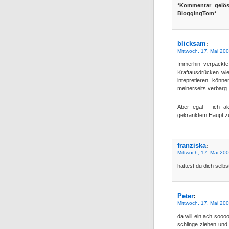
*Kommentar gelös
BloggingTom*
blicksam
:
Mittwoch, 17. Mai 20
Immerhin verpackte i
Kraftausdrücken wie
intepretieren könn
meinerseits verbarg.
Aber egal – ich a
gekränktem Haupt z
franziska
:
Mittwoch, 17. Mai 20
hättest du dich selbs
Peter
:
Mittwoch, 17. Mai 20
da will ein ach soooo
schlinge ziehen und 