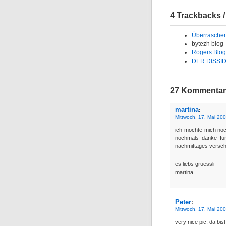
4 Trackbacks /
Überrasche
bytezh blog
Rogers Blog 
DER DISSIDE
27 Kommentare
martina
:
Mittwoch, 17. Mai 20
ich möchte mich noc
nochmals danke fü
nachmittages versch
es liebs grüessli
martina
Peter
:
Mittwoch, 17. Mai 20
very nice pic, da bis