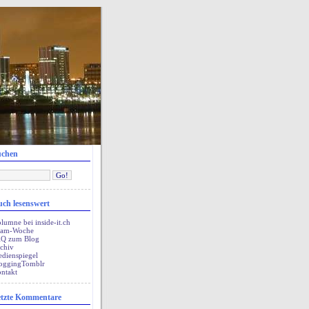
uchen
ch lesenswert
lumne bei inside-it.ch
pam-Woche
Q zum Blog
chiv
dienspiegel
oggingTomblr
ntakt
tzte Kommentare