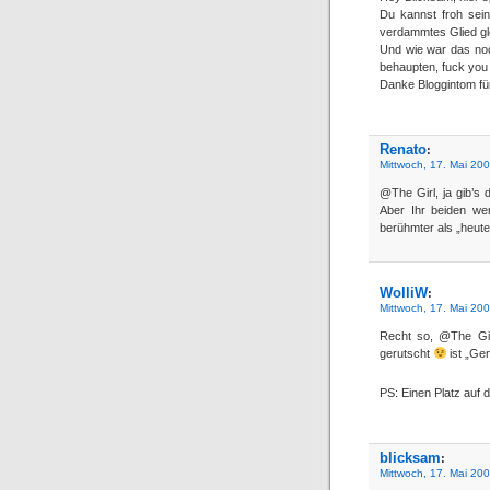
Du kannst froh sein
verdammtes Glied gl
Und wie war das noc
behaupten, fuck you
Danke Bloggintom für
Renato
:
Mittwoch, 17. Mai 20
@The Girl, ja gib’s
Aber Ihr beiden wer
berühmter als „heut
WolliW
:
Mittwoch, 17. Mai 20
Recht so, @The Girl!
gerutscht
ist „Ge
PS: Einen Platz auf d
blicksam
:
Mittwoch, 17. Mai 20