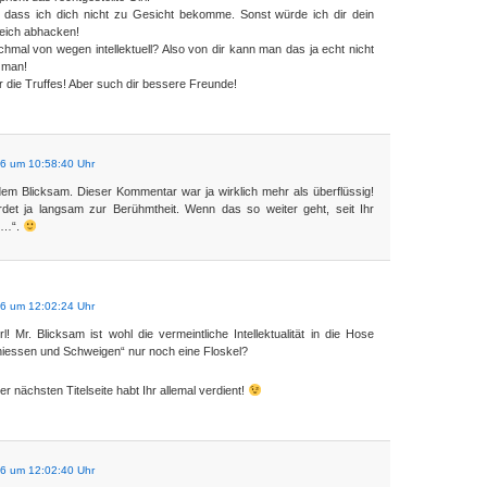
 dass ich dich nicht zu Gesicht bekomme. Sonst würde ich dir dein
eich abhacken!
hmal von wegen intellektuell? Also von dir kann man das ja echt nicht
 man!
 die Truffes! Aber such dir bessere Freunde!
06 um 10:58:40 Uhr
 dem Blicksam. Dieser Kommentar war ja wirklich mehr als überflüssig!
det ja langsam zur Berühmtheit. Wenn das so weiter geht, seit Ihr
e…“.
06 um 12:02:24 Uhr
 Mr. Blicksam ist wohl die vermeintliche Intellektualität in die Hose
niessen und Schweigen“ nur noch eine Floskel?
er nächsten Titelseite habt Ihr allemal verdient!
06 um 12:02:40 Uhr