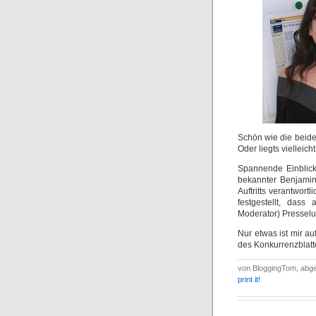
Schön wie die beiden
Oder liegts viellei
Spannende Einblicke
bekannter Benjami
Auftritts verantwort
festgestellt, dass
Moderator) Presselu
Nur etwas ist mir au
des Konkurrenzblatt
von BloggingTom, abge
print it!