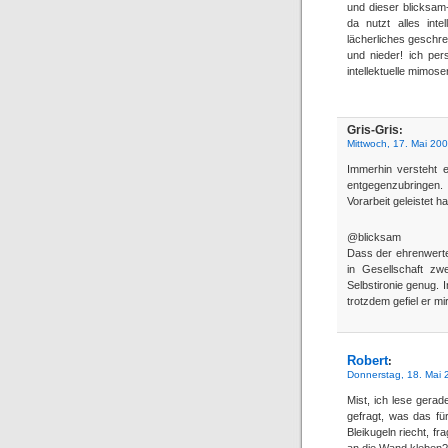
und dieser blicksam-
da nutzt alles inte
lächerliches geschreib
und nieder! ich per
intellektuelle mimose
Gris-Gris
:
Mittwoch, 17. Mai 20
Immerhin versteht e
entgegenzubringen.
Vorarbeit geleistet h
@blicksam
Dass der ehrenwerte
in Gesellschaft zwe
Selbstironie genug. 
trotzdem gefiel er m
Robert
:
Donnerstag, 18. Mai 
Mist, ich lese gerad
gefragt, was das fü
Bleikugeln riecht, fr
an die Wand kleben?