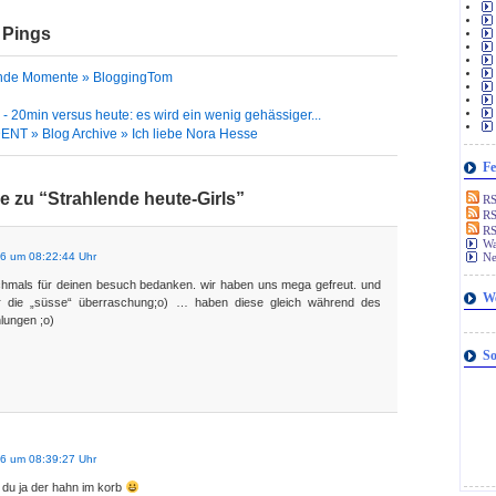
 Pings
nde Momente » BloggingTom
- 20min versus heute: es wird ein wenig gehässiger...
NT » Blog Archive » Ich liebe Nora Hesse
Fe
 zu “Strahlende heute-Girls”
RSS
RS
RS
Wa
06 um 08:22:44 Uhr
Ne
hmals für deinen besuch bedanken. wir haben uns mega gefreut. und
W
r die „süsse“ überraschung;o) … haben diese gleich während des
lungen ;o)
So
06 um 08:39:27 Uhr
t du ja der hahn im korb