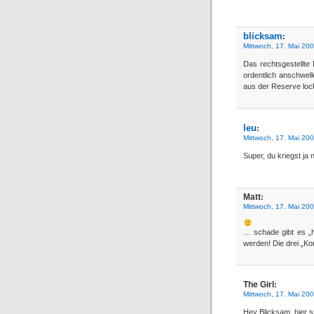
blicksam
:
Mittwoch, 17. Mai 20
Das rechtsgestellte
ordentlich anschwel
aus der Reserve locks
leu
:
Mittwoch, 17. Mai 20
Super, du kriegst ja 
Matt
:
Mittwoch, 17. Mai 20
… schade gibt es „h
werden! Die drei „Ko
The Girl
:
Mittwoch, 17. Mai 20
Hey Blicksam, hier sp