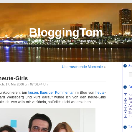
BloggingTom
Die täglichen Abenteuer im Cyberspace…
S
Überraschende Momente
»
heute-Girls
woch, 17. Mai 2006 um 07:36:44 Uhr
Au
funktionieren: Ein
kurzer, flapsiger Kommentar
im Blog von
heute
-
Ko
ard Weissberg und kurz darauf wurde ich von den heute-Girls
S
e ich, wer wills mir verübeln, natürlich nicht widerstehen:
FA
Ar
Me
Bl
Ko
Le