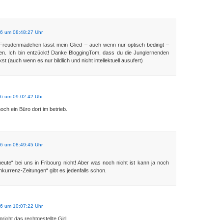
06 um 08:48:27 Uhr
 Freudenmädchen lässt mein Glied – auch wenn nur optisch bedingt –
len. Ich bin entzückt! Danke BloggingTom, dass du die Junglernenden
t (auch wenn es nur bildlich und nicht intellektuell ausufert)
06 um 09:02:42 Uhr
noch ein Büro dort im betrieb.
06 um 08:49:45 Uhr
eute“ bei uns in Fribourg nicht! Aber was noch nicht ist kann ja noch
nkurrenz-Zeitungen“ gibt es jedenfalls schon.
06 um 10:07:22 Uhr
richt das rechtgestellte Girl.