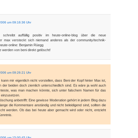
2006 um 09:16:36 Uhr
schreibt auffällig positiv im heute-online-blog über die neue
ter max versteckt sich niemand anderes als der community/technik-
heute-online: Benjamin Rüegg
 werden von beni direkt gelöscht!
2006 um 09:26:21 Uhr
ann mir eigentlich nicht vorstellen, dass Beni der Kopf hinter Max ist,
n der beiden doch ziemlich unterschiedlich sind. Es wäre ja wohl auch
hteste, was man machen könnte, sich unter falschem Namen für das
 einzusetzen.
schung anbetrifft: Eine gewisse Moderation gehört in jedem Blog dazu
lange die Kommentare anständig und nicht beleidigend sind, sollten die
öscht werden. Ob das bei heute aber gemacht wird oder nicht, entzieht
Kenntnis.
2006 um 15:00:45 Uhr