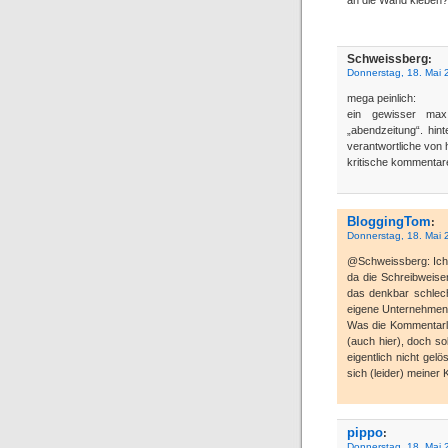
Schweissberg
:
Donnerstag, 18. Mai 
mega peinlich:
ein gewisser max 
„abendzeitung“. hin
verantwortliche von 
kritische kommentare
BloggingTom
:
Donnerstag, 18. Mai 
@Schweissberg: Ich k
da die Schreibweise
das denkbar schlec
eigene Unternehmen
Was die Kommentarlö
(auch hier), doch so
eigentlich nicht gel
sich (leider) meiner 
pippo
:
Donnerstag, 18. Mai 