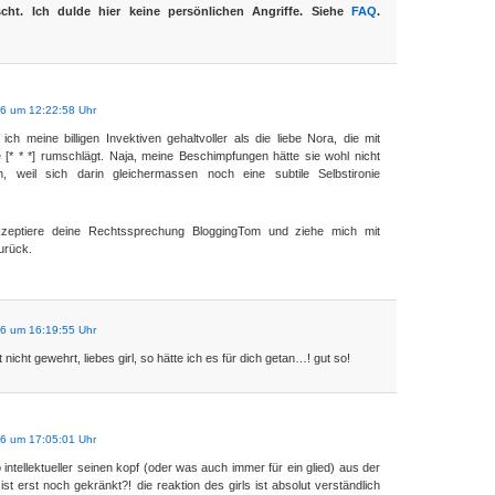
cht. Ich dulde hier keine persönlichen Angriffe. Siehe
FAQ
.
06 um 12:22:58 Uhr
ch meine billigen Invektiven gehaltvoller als die liebe Nora, die mit
 [* * *] rumschlägt. Naja, meine Beschimpfungen hätte sie wohl nicht
en, weil sich darin gleichermassen noch eine subtile Selbstironie
kzeptiere deine Rechtssprechung BloggingTom und ziehe mich mit
urück.
06 um 16:19:55 Uhr
t nicht gewehrt, liebes girl, so hätte ich es für dich getan…! gut so!
06 um 17:05:01 Uhr
 intellektueller seinen kopf (oder was auch immer für ein glied) aus der
ist erst noch gekränkt?! die reaktion des girls ist absolut verständlich