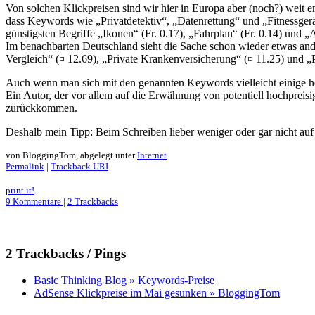
Von solchen Klickpreisen sind wir hier in Europa aber (noch?) weit 
dass Keywords wie „Privatdetektiv“, „Datenrettung“ und „Fitnessgerä
günstigsten Begriffe „Ikonen“ (Fr. 0.17), „Fahrplan“ (Fr. 0.14) und „
Im benachbarten Deutschland sieht die Sache schon wieder etwas and
Vergleich“ (¤ 12.69), „Private Krankenversicherung“ (¤ 11.25) und „P
Auch wenn man sich mit den genannten Keywords vielleicht einige hoc
Ein Autor, der vor allem auf die Erwähnung von potentiell hochpreisig
zurückkommen.
Deshalb mein Tipp: Beim Schreiben lieber weniger oder gar nicht a
von BloggingTom, abgelegt unter
Internet
Permalink
|
Trackback URI
print it!
9 Kommentare
|
2 Trackbacks
2 Trackbacks / Pings
Basic Thinking Blog » Keywords-Preise
AdSense Klickpreise im Mai gesunken » BloggingTom