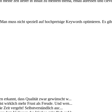
ich meine zeit lieber in inhalt zu meinem thema, email adressen und cle
 Man muss nicht speziell auf hochpreisige Keywords optimieren. Es gibt
ben erkannt, dass Qualität zwar gewünscht w...
s ist wirklich mehr Frust als Freude. Und wen...
 Zeit vergeht! Selbstverständlich auc...