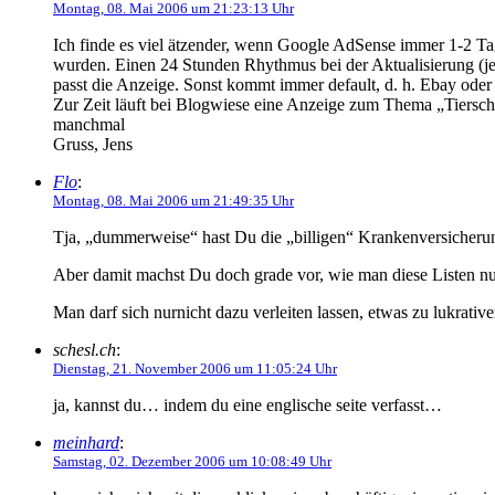
Montag, 08. Mai 2006 um 21:23:13 Uhr
Ich finde es viel ätzender, wenn Google AdSense immer 1-2 Tag
wurden. Einen 24 Stunden Rhythmus bei der Aktualisierung (jede
passt die Anzeige. Sonst kommt immer default, d. h. Ebay oder 
Zur Zeit läuft bei Blogwiese eine Anzeige zum Thema „Tierschu
manchmal
Gruss, Jens
Flo
:
Montag, 08. Mai 2006 um 21:49:35 Uhr
Tja, „dummerweise“ hast Du die „billigen“ Krankenversicheru
Aber damit machst Du doch grade vor, wie man diese Listen nu
Man darf sich nurnicht dazu verleiten lassen, etwas zu lukrat
schesl.ch
:
Dienstag, 21. November 2006 um 11:05:24 Uhr
ja, kannst du… indem du eine englische seite verfasst…
meinhard
:
Samstag, 02. Dezember 2006 um 10:08:49 Uhr