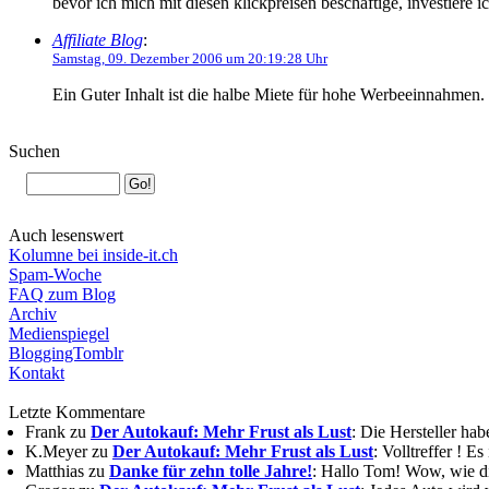
bevor ich mich mit diesen klickpreisen beschäftige, investiere 
Affiliate Blog
:
Samstag, 09. Dezember 2006 um 20:19:28 Uhr
Ein Guter Inhalt ist die halbe Miete für hohe Werbeeinnahmen.
Suchen
Auch lesenswert
Kolumne bei inside-it.ch
Spam-Woche
FAQ zum Blog
Archiv
Medienspiegel
BloggingTomblr
Kontakt
Letzte Kommentare
Frank zu
Der Autokauf: Mehr Frust als Lust
: Die Hersteller ha
K.Meyer zu
Der Autokauf: Mehr Frust als Lust
: Volltreffer ! E
Matthias zu
Danke für zehn tolle Jahre!
: Hallo Tom! Wow, wie die