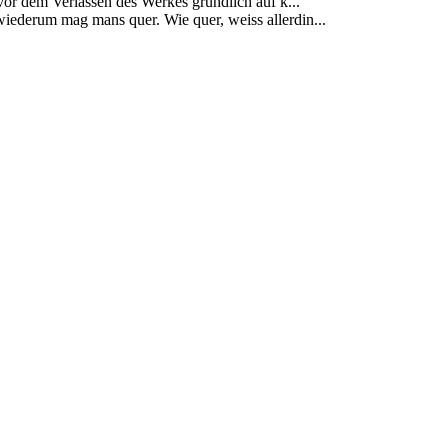
vor dem Verlassen des Werkes gründlich auf k...
ederum mag mans quer. Wie quer, weiss allerdin...