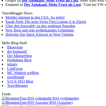
Gregor zu
Der Autokauf: Mehr Frust als Lust
: Jedes Auto wird 
Emanuel zu
Der Autokauf: Mehr Frust als Lust
: "Und bei VW wi
Travelblogger News
Mobiles Internet in den USA: So gehts!
Sneak Peek: Die neue Swiss First Lounge A in Zürich
Über den Irrawaddy zu den goldenen Pagoden
New Bern und sein weltbekanntes Geheimnis
Helvetia: Ein Stück Schweiz in West Virginia
Mehr Blog-Stoff
Blogwiese
der leumund!
Der Männerblog
Hotlinking Blog
infamy
LostFocus
MC Winkels weBlog
pixelfreund
S-O-S SEO Blog
Travelblogger
Feeds
RSS (vollständig)
RSS (Auszüge)