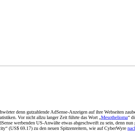
chwörter denn gutzahlende AdSense-Anzeigen auf ihre Webseiten zauber
stiken. Vor nicht allzu langer Zeit führte das Wort „
Mesothelioma
“ d
 AdSense werbenden US-Anwälte etwas abgeschweift zu sein, denn nun 
 city“ (US$ 69.17) zu den neuen Spitzenreitern, wie auf CyberWyre
nac