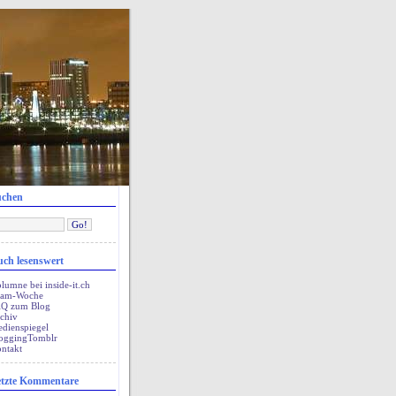
uchen
ch lesenswert
lumne bei inside-it.ch
pam-Woche
Q zum Blog
chiv
dienspiegel
oggingTomblr
ntakt
tzte Kommentare