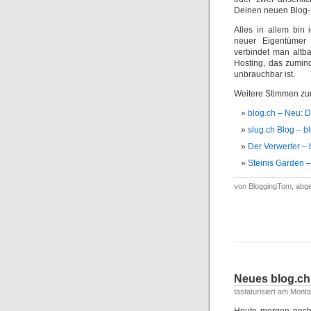
Deinen neuen Blo
Alles in allem bin 
neuer Eigentümer 
verbindet man altb
Hosting, das zumin
unbrauchbar ist.
Weitere Stimmen zu
blog.ch – Neu: D
slug.ch Blog – b
Der Verwerter – b
Steinis Garden – 
von BloggingTom, abge
Neues blog.ch
tastaturisiert am Mont