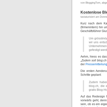
von BloggingTom, abge
Kostenlose Bl
tastaturisiert am Donn
Kurz nach dem K
(firmenintern) hin 
Geschäftsführer Giu
Um grösstmögl
wir uns entsc
Unternehmen 
gefestigt wer
Aehm, hiess es das 
„
Zudem soll blog.ch
der
Pressemitteilun
Die ersten Aenderu
Schritte geplant:
Zudem haben
blog.ch, die
gratis Blog-Ho
Auf das Redesign f
vorwärts geht, den
sein, ob es ein eig