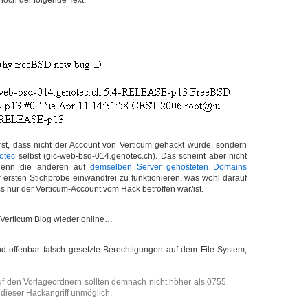
noch der folgende Text:
st, dass nicht der Account von Verticum gehackt wurde, sondern
otec
selbst (gic-web-bsd-014.genotec.ch). Das scheint aber nicht
 denn die anderen auf
demselben Server gehosteten Domains
 ersten Stichprobe einwandfrei zu funktionieren, was wohl darauf
ss nur der Verticum-Account vom Hack betroffen war/ist.
 Verticum Blog wieder online…
d offenbar falsch gesetzte Berechtigungen auf dem File-System,
f den Vorlageordnern sollten demnach nicht höher als 0755
t dieser Hackangriff unmöglich.