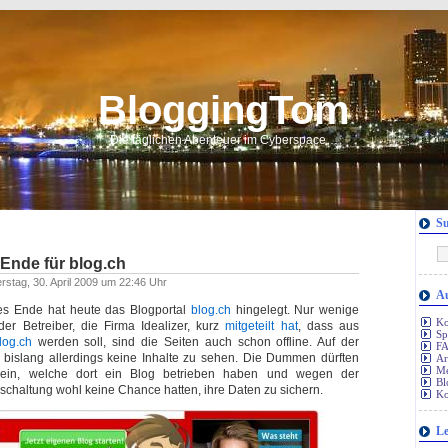
BloggingTom
Die täglichen Abenteuer im Cyberspace…
S
Ende für blog.ch
erstag, 30. April 2009 um 22:46 Uhr
Au
tes Ende hat heute das Blogportal
blog.ch
hingelegt. Nur wenige
Ko
r Betreiber, die Firma Idealizer, kurz
mitgeteilt hat
, dass aus
S
log.ch
werden soll, sind die Seiten auch schon offline. Auf der
FA
bislang allerdings keine Inhalte zu sehen. Die Dummen dürften
Ar
Me
sein, welche dort ein Blog betrieben haben und wegen der
Bl
Abschaltung wohl keine Chance hatten, ihre Daten zu sichern.
Ko
Le