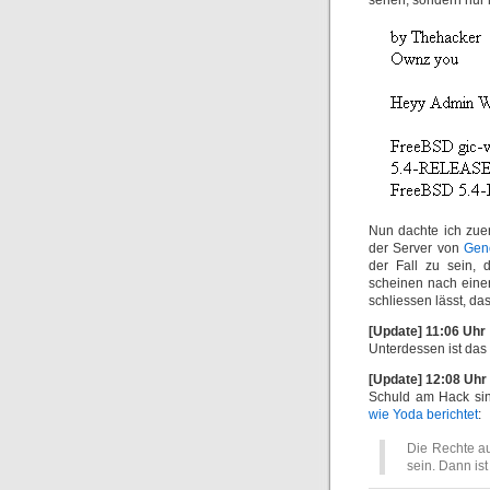
sehen, sondern nur 
Nun dachte ich zuer
der Server von
Gen
der Fall zu sein,
scheinen nach einer
schliessen lässt, da
[Update] 11:06 Uhr
Unterdessen ist das
[Update] 12:08 Uhr
Schuld am Hack sin
wie Yoda berichtet
:
Die Rechte au
sein. Dann is