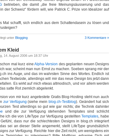
AG
betrieben, die damit „die freie Meinungsäusserung und das
n der Schweiz“ fördern will, wie Patrick C. Prize von Idealizer auf
s Mal schafft, sich endlich aus dem Schattendasein zu lösen und
zusteigen?
legt unter
Blogging
3 Kommentare »
em Kleid
ag, 14. August 2006 um 18:37 Uhr
schon mal kurz eine
Alpha-Version
des geplanten neuen Designs
ch war, scheint man nun Ernst zu machen. Soeben sprang mir der
og.ch ins Auge, und das im wahrsten Sinne des Wortes. Endlich ist
achen Textwüste, allerdings will mir das neue Design bis jetzt dann
gefallen. Es wirkt auf mich etwas altmodisch, und vor allem werden
as satte Rot ziemlich abgelenkt.
rsion von mir kurz angetestete Gratis Blog-Hosting steht nun auch
on
zur Verfügung
(siehe mein
blog.ch-Testblog
). Geändert hat sich
urzen Test allerdings so gut wie gar nichts; die Technik dahinter
pe
und die zur Verfügung stehenden Templates sind schlicht
che ich die von LifeType zur Verfügung gestellten
Templates
, habe
 Gefühl, dass nur die schlechtesten Designs in blog.ch integriert
das sei an dieser Stelle angemerkt, stellt LifeType grundsätzlich
gns zur Verfügung. Reichte hier die Zeit nicht, um wenigstens ein
he Templates zu integrieren? Bitte Matthias, erbarme Dich mit