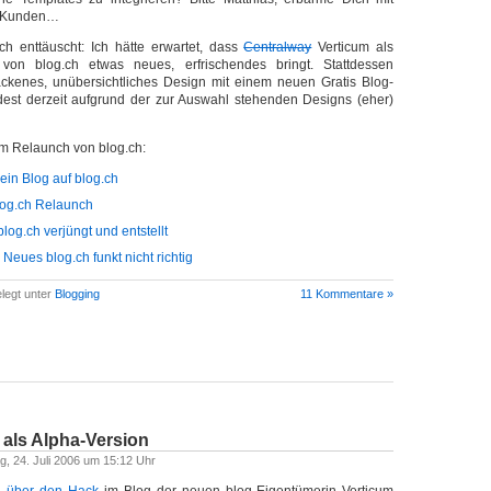
g-Kunden…
ich enttäuscht: Ich hätte erwartet, dass
Centralway
Verticum als
von blog.ch etwas neues, erfrischendes bringt. Stattdessen
ackenes, unübersichtliches Design mit einem neuen Gratis Blog-
dest derzeit aufgrund der zur Auswahl stehenden Designs (eher)
m Relaunch von blog.ch:
ein Blog auf blog.ch
log.ch Relaunch
log.ch verjüngt und entstellt
Neues blog.ch funkt nicht richtig
legt unter
Blogging
11 Kommentare »
 als Alpha-Version
ag, 24. Juli 2006 um 15:12 Uhr