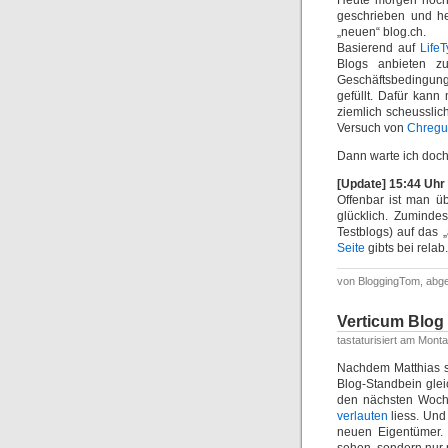
Heute morgen noc
geschrieben und he
„neuen“ blog.ch.
Basierend auf
Life
Blogs anbieten z
Geschäftsbedingunge
gefüllt. Dafür kann
ziemlich scheussli
Versuch von
Chregu
Dann warte ich doch 
[Update] 15:44 Uhr
Offenbar ist man ü
glücklich. Zuminde
Testblogs) auf das „
Seite
gibts bei rela
von BloggingTom, abge
Verticum Blog
tastaturisiert am Mont
Nachdem Matthias 
Blog-Standbein gle
den nächsten Woche
verlauten
liess. Und
neuen Eigentümer.