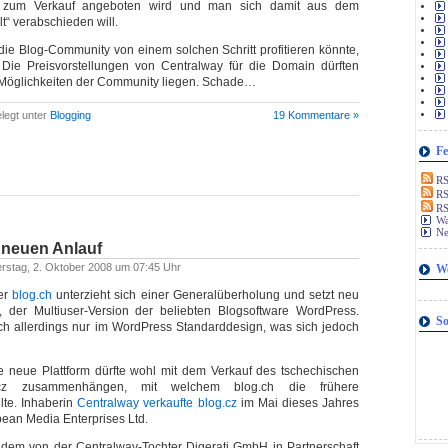
 zum Verkauf angeboten wird und man sich damit aus dem
t“ verabschieden will.
die Blog-Community von einem solchen Schritt profitieren könnte,
n. Die Preisvorstellungen von Centralway für die Domain dürften
 Möglichkeiten der Community liegen. Schade…
legt unter
Blogging
19 Kommentare »
Fe
RSS
RS
RS
Wa
Ne
 neuen Anlauf
erstag, 2. Oktober 2008 um 07:45 Uhr
W
ter
blog.ch
unterzieht sich einer Generalüberholung und setzt neu
der Multiuser-Version der beliebten Blogsoftware WordPress.
So
.ch allerdings nur im WordPress Standarddesign, was sich jedoch
e neue Plattform dürfte wohl mit dem Verkauf des tschechischen
g.cz zusammenhängen, mit welchem blog.ch die frühere
ilte. Inhaberin
Centralway
verkaufte blog.cz
im Mai dieses Jahres
pean Media Enterprises Ltd.
udem von der Centralway-Tochter Digerati GmbH in Partnerschaft