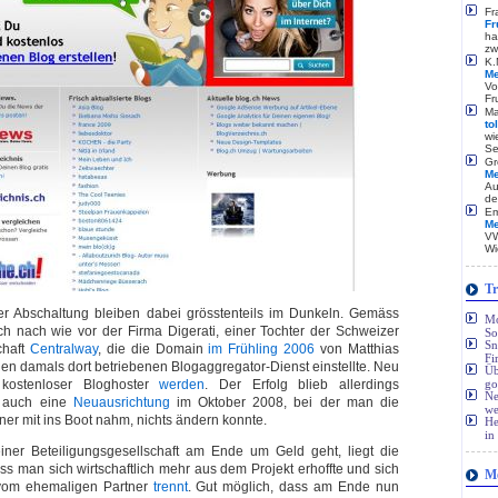
Fr
Fr
ha
zw
K.
Me
Vo
Fr
Ma
to
wi
Se
Gr
Me
Au
de
Em
Me
VW
Wi
Tr
er Abschaltung bleiben dabei grösstenteils im Dunkeln. Gemäss
Mo
ch nach wie vor der Firma Digerati, einer Tochter der Schweizer
So
Sn
chaft
Centralway
, die die Domain
im Frühling 2006
von Matthias
Fi
den damals dort betriebenen Blogaggregator-Dienst einstellte. Neu
Üb
 kostenloser Bloghoster
werden
. Der Erfolg blieb allerdings
go
Ne
n auch eine
Neuausrichtung
im Oktober 2008, bei der man die
we
tner mit ins Boot nahm, nichts ändern konnte.
He
in
iner Beteiligungsgesellschaft am Ende um Geld geht, liegt die
s man sich wirtschaftlich mehr aus dem Projekt erhoffte und sich
Me
g vom ehemaligen Partner
trennt
. Gut möglich, dass am Ende nun