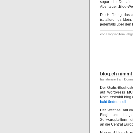
sogar die Domain
Abenteuer „Blog-Wel
Die Hoffnung, dass 
ist allerdings klei
jedenfalls über den
von BloggingTom, abge
blog.ch nimmt
tastaturisiert am Donn
Der Gratis-Bloghos
auf WordPress MU, 
Noch erstrahlt blog
bald ändern soll
.
Der Wechsel auf di
Bloghosters blo
Softwareplattform te
an die Central Euro
Neu wird blog.ch z