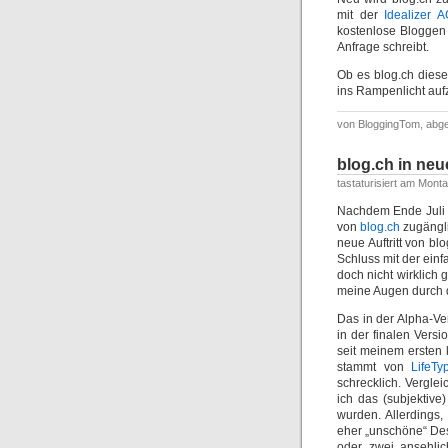
mit der
Idealizer 
kostenlose Bloggen i
Anfrage schreibt.
Ob es blog.ch diese
ins Rampenlicht auf
von BloggingTom, abge
blog.ch in neu
tastaturisiert am Mont
Nachdem Ende Juli 
von
blog.ch
zugängli
neue Auftritt von bl
Schluss mit der einf
doch nicht wirklich 
meine Augen durch d
Das in der Alpha-Ve
in der finalen Versi
seit meinem ersten k
stammt von
LifeTy
schrecklich. Verglei
ich das (subjektive)
wurden. Allerdings, 
eher „unschöne“ Desi
oder zwei ansehlic