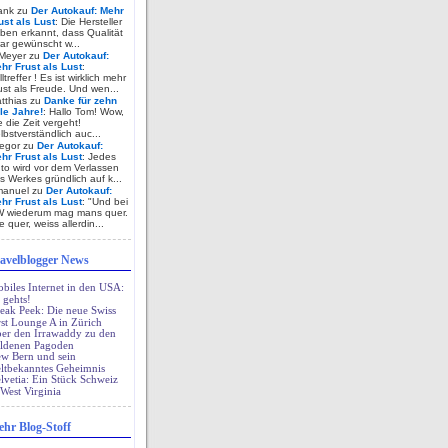
ank zu
Der Autokauf: Mehr
ust als Lust
: Die Hersteller
ben erkannt, dass Qualität
ar gewünscht w...
Meyer zu
Der Autokauf:
hr Frust als Lust
:
lltreffer ! Es ist wirklich mehr
ust als Freude. Und wen...
tthias zu
Danke für zehn
lle Jahre!
: Hallo Tom! Wow,
e die Zeit vergeht!
lbstverständlich auc...
egor zu
Der Autokauf:
hr Frust als Lust
: Jedes
to wird vor dem Verlassen
s Werkes gründlich auf k...
anuel zu
Der Autokauf:
hr Frust als Lust
: "Und bei
 wiederum mag mans quer.
e quer, weiss allerdin...
avelblogger News
biles Internet in den USA:
 gehts!
eak Peek: Die neue Swiss
rst Lounge A in Zürich
er den Irrawaddy zu den
ldenen Pagoden
w Bern und sein
ltbekanntes Geheimnis
lvetia: Ein Stück Schweiz
 West Virginia
hr Blog-Stoff