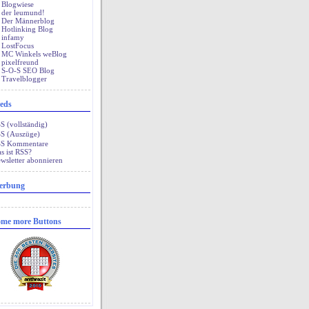
Blogwiese
der leumund!
Der Männerblog
Hotlinking Blog
infamy
LostFocus
MC Winkels weBlog
pixelfreund
S-O-S SEO Blog
Travelblogger
eds
 (vollständig)
S (Auszüge)
S Kommentare
s ist RSS?
wsletter abonnieren
erbung
me more Buttons