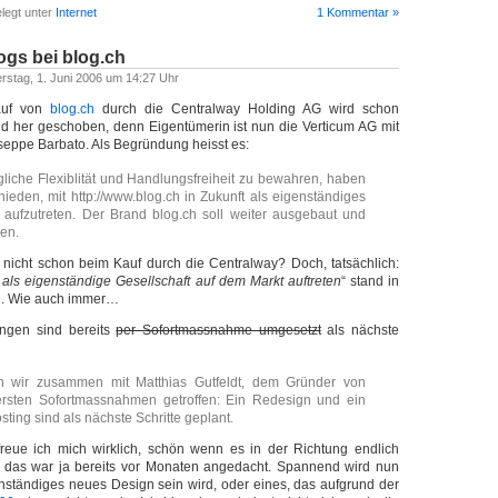
legt unter
Internet
1 Kommentar »
ogs bei blog.ch
erstag, 1. Juni 2006 um 14:27 Uhr
auf von
blog.ch
durch die Centralway Holding AG wird schon
und her geschoben, denn Eigentümerin ist nun die Verticum AG mit
seppe Barbato. Als Begründung heisst es:
iche Flexiblität und Handlungsfreiheit zu bewahren, haben
hieden, mit http://www.blog.ch in Zukunft als eigenständiges
aufzutreten. Der Brand blog.ch soll weiter ausgebaut und
den.
nicht schon beim Kauf durch die Centralway? Doch, tatsächlich:
 als eigenständige Gesellschaft auf dem Markt auftreten
“ stand in
g
. Wie auch immer…
ngen sind bereits
per Sofortmassnahme umgesetzt
als nächste
 wir zusammen mit Matthias Gutfeldt, dem Gründer von
 ersten Sofortmassnahmen getroffen: Ein Redesign und ein
sting sind als nächste Schritte geplant.
reue ich mich wirklich, schön wenn es in der Richtung endlich
n das war ja bereits vor Monaten angedacht. Spannend wird nun
enständiges neues Design sein wird, oder eines, das aufgrund der