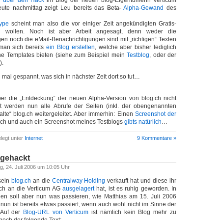
h
über den Hack
im Blog der neuen blog-Eigentümerin Verticum
ute nachmittag zeigt Leu bereits das
Beta-
Alpha-Gewand
des
Type
scheint man also die vor einiger Zeit angekündigten Gratis-
u wollen. Noch ist aber Arbeit angesagt, denn weder die
n noch die eMail-Benachrichtigungen sind mit „richtigen“ Texten
 man sich bereits
ein Blog erstellen
, welche aber bisher lediglich
che Templates bieten (siehe zum Beispiel mein
Testblog
, oder der
).
mal gespannt, was sich in nächster Zeit dort so tut…
ber die „Entdeckung“ der neuen Alpha-Version von blog.ch nicht
st werden nun alle Abrufe der Seiten (inkl. der obengenannten
alte“ blog.ch weitergeleitet. Aber immerhin: Einen
Screenshot der
b.ch und auch ein Screenshot meines Testblogs
gibts natürlich
…
legt unter
Internet
9 Kommentare »
 gehackt
ag, 24. Juli 2006 um 10:05 Uhr
sein
blog.ch
an die
Centralway Holding
verkauft hat und diese ihr
ich an die Verticum AG
ausgelagert
hat, ist es ruhig geworden. In
n soll aber nun was passieren, wie Matthias am 15. Juli 2006
 nun ist bereits etwas passiert, wenn auch wohl nicht im Sinne der
 Auf der
Blog-URL von Verticum
ist nämlich kein Blog mehr zu