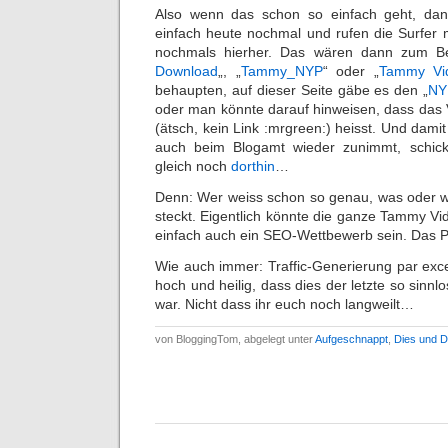
Also wenn das schon so einfach geht, da
einfach heute nochmal und rufen die Surfer m
nochmals hierher. Das wären dann zum Bei
Download
„, „
Tammy_NYP
“ oder „
Tammy Vi
behaupten, auf dieser Seite gäbe es den „
NY
oder man könnte darauf hinweisen, dass das
(ätsch, kein Link :mrgreen:) heisst. Und damit
auch beim Blogamt wieder zunimmt, schic
gleich noch
dorthin
…
Denn: Wer weiss schon so genau, was oder w
steckt. Eigentlich könnte die ganze Tammy V
einfach auch ein SEO-Wettbewerb sein. Das Po
Wie auch immer: Traffic-Generierung par exce
hoch und heilig, dass dies der letzte so si
war. Nicht dass ihr euch noch langweilt…
von BloggingTom, abgelegt unter
Aufgeschnappt
,
Dies und 