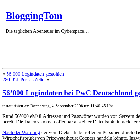
BloggingTom
Die täglichen Abenteuer im Cyberspace…
«
56’000 Logindaten gestohlen
280’951 Post-it-Zettel
»
56’000 Logindaten bei PwC Deutschland g
tastaturisiert am Donnerstag, 4. September 2008 um 11:40:45 Uhr
Rund 56’000 eMail-Adressen und Passwörter wurden von Servern de
bereit. Die Daten stammen offenbar aus einer Datenbank, in welcher 
Nach der Warnung
der vom Diebstahl betroffenen Personen durch
Wirtschaftsprüfer von PricewaterhouseCoopers handeln könnte. Inz