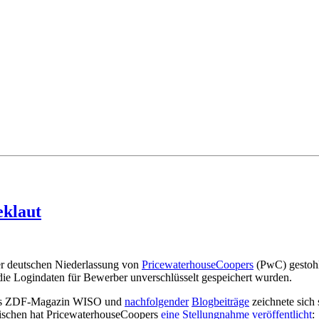
eklaut
r deutschen Niederlassung von
PricewaterhouseCoopers
(PwC) gestohl
die Logindaten für Bewerber unverschlüsselt gespeichert wurden.
 das ZDF-Magazin WISO und
nachfolgender
Blogbeiträge
zeichnete sich
wischen hat PricewaterhouseCoopers
eine Stellungnahme veröffentlicht
: