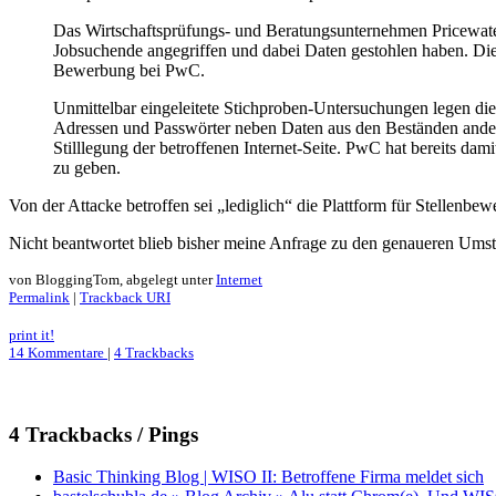
Das Wirtschaftsprüfungs- und Beratungsunternehmen Pricewater
Jobsuchende angegriffen und dabei Daten gestohlen haben. Diese
Bewerbung bei PwC.
Unmittelbar eingeleitete Stichproben-Untersuchungen legen di
Adressen und Passwörter neben Daten aus den Beständen ander
Stilllegung der betroffenen Internet-Seite. PwC hat bereits da
zu geben.
Von der Attacke betroffen sei „lediglich“ die Plattform für Stellenb
Nicht beantwortet blieb bisher meine Anfrage zu den genaueren Umstä
von BloggingTom, abgelegt unter
Internet
Permalink
|
Trackback URI
print it!
14 Kommentare
|
4 Trackbacks
4 Trackbacks / Pings
Basic Thinking Blog | WISO II: Betroffene Firma meldet sich