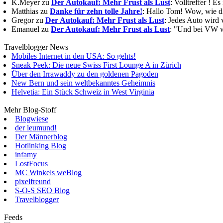
K.Meyer zu
Der Autokauf: Mehr Frust als Lust
: Volltreffer ! E
Matthias zu
Danke für zehn tolle Jahre!
: Hallo Tom! Wow, wie die
Gregor zu
Der Autokauf: Mehr Frust als Lust
: Jedes Auto wird 
Emanuel zu
Der Autokauf: Mehr Frust als Lust
: "Und bei VW wi
Travelblogger News
Mobiles Internet in den USA: So gehts!
Sneak Peek: Die neue Swiss First Lounge A in Zürich
Über den Irrawaddy zu den goldenen Pagoden
New Bern und sein weltbekanntes Geheimnis
Helvetia: Ein Stück Schweiz in West Virginia
Mehr Blog-Stoff
Blogwiese
der leumund!
Der Männerblog
Hotlinking Blog
infamy
LostFocus
MC Winkels weBlog
pixelfreund
S-O-S SEO Blog
Travelblogger
Feeds