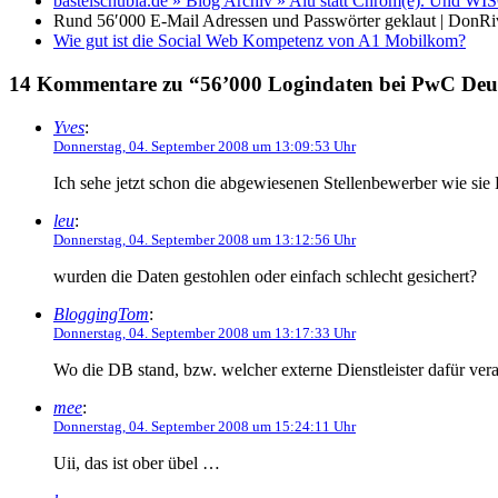
bastelschubla.de » Blog Archiv » Alu statt Chrom(e). Und WI
Rund 56′000 E-Mail Adressen und Passwörter geklaut | DonRi
Wie gut ist die Social Web Kompetenz von A1 Mobilkom?
14 Kommentare zu “56’000 Logindaten bei PwC Deut
Yves
:
Donnerstag, 04. September 2008 um 13:09:53 Uhr
Ich sehe jetzt schon die abgewiesenen Stellenbewerber wie s
leu
:
Donnerstag, 04. September 2008 um 13:12:56 Uhr
wurden die Daten gestohlen oder einfach schlecht gesichert?
BloggingTom
:
Donnerstag, 04. September 2008 um 13:17:33 Uhr
Wo die DB stand, bzw. welcher externe Dienstleister dafür ve
mee
:
Donnerstag, 04. September 2008 um 15:24:11 Uhr
Uii, das ist ober übel …